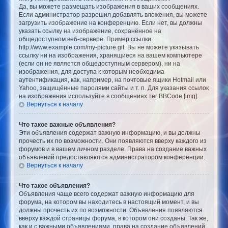
Да, вы можете размещать изображения в ваших сообщениях.
Если администратор разрешил добавлять вложения, вы можете
загрузить изображение на конференцию. Если нет, вы должны
указать ссылку на изображение, сохранённое на
общедоступном веб-сервере. Пример ссылки:
http://www.example.com/my-picture.gif. Вы не можете указывать
ссылку ни на изображения, хранящиеся на вашем компьютере
(если он не является общедоступным сервером), ни на
изображения, для доступа к которым необходима
аутентификация, как, например, на почтовые ящики Hotmail или
Yahoo, защищённые паролями сайты и т. п. Для указания ссылок
на изображения используйте в сообщениях тег BBCode [img].
Вернуться к началу
Что такое важные объявления?
Эти объявления содержат важную информацию, и вы должны
прочесть их по возможности. Они появляются вверху каждого из
форумов и в вашем личном разделе. Права на создание важных
объявлений предоставляются администратором конференции.
Вернуться к началу
Что такое объявления?
Объявления чаще всего содержат важную информацию для
форума, на котором вы находитесь в настоящий момент, и вы
должны прочесть их по возможности. Объявления появляются
вверху каждой страницы форума, в котором они созданы. Так же,
как и с важными объявлениями, права на создание объявлений