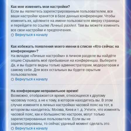
Как мне изменить мои настройки?
Если вы являетесь зарегистрированным пользователем, все
ваши настройки хранятся в базе данных конференции. Чтобы
изменить их, щёлкните на имени пользователя вверху страницы
и перейдите по ссылке
Личный раздел
. Там вы можете изменить
все свои настройки и предпочтения.
Вернуться к началу
Как избежать появления моего имени в списке «Кто сейчас на
конференции»?
На вкладке «Личные настройки» в личном разделе вы найдёте
опцию
Скрывать моё пребывание на конференции
. Выберите
Да
, и вы будете видны только администраторам, модераторам и
самому себе. Для всех остальных вы будете скрытым
пользователем.
Вернуться к началу
На конференции неправильное время!
Возможно, отображается время, относящееся к другому
часовому поясу, а не к тому, в котором находитесь вы. В этом
случае измените в личных настройках часовой пояс на тот, в
котором вы находитесь: Москва, Киев и т. д. Учтите, что изменять
часовой пояс, как и большинство настроек, могут только
зарегистрированные пользователи. Если вы не
зарегистрированы, то сейчас удачный момент сделать это.
Вернуться к началу