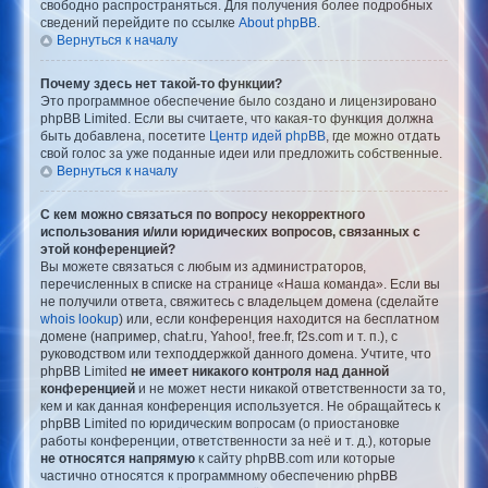
свободно распространяться. Для получения более подробных
сведений перейдите по ссылке
About phpBB
.
Вернуться к началу
Почему здесь нет такой-то функции?
Это программное обеспечение было создано и лицензировано
phpBB Limited. Если вы считаете, что какая-то функция должна
быть добавлена, посетите
Центр идей phpBB
, где можно отдать
свой голос за уже поданные идеи или предложить собственные.
Вернуться к началу
С кем можно связаться по вопросу некорректного
использования и/или юридических вопросов, связанных с
этой конференцией?
Вы можете связаться с любым из администраторов,
перечисленных в списке на странице «Наша команда». Если вы
не получили ответа, свяжитесь с владельцем домена (сделайте
whois lookup
) или, если конференция находится на бесплатном
домене (например, chat.ru, Yahoo!, free.fr, f2s.com и т. п.), с
руководством или техподдержкой данного домена. Учтите, что
phpBB Limited
не имеет никакого контроля над данной
конференцией
и не может нести никакой ответственности за то,
кем и как данная конференция используется. Не обращайтесь к
phpBB Limited по юридическим вопросам (о приостановке
работы конференции, ответственности за неё и т. д.), которые
не относятся напрямую
к сайту phpBB.com или которые
частично относятся к программному обеспечению phpBB