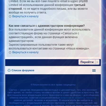
Limited. Если же вы всё-таки пошлёте email в адрес phpBB
Limited об использовании данной конференции
третьей
стороной
, то не ждите подробного письма, или вы можете
вообще не получить ответа.
Вернуться к началу
Как мне связаться с администратором конференции?
Все пользователи данной конференции могут использовать
соответствующую форму на странице «Связаться с
администрацией», если данная функция включена
администратором.
Зарегистрированные пользователи также могут
воспользоваться контактами на странице «Наша команда».
Вернуться к началу
Перейти
Список форумов
© forum-scooter.ru все права защищены
Скутер – средство передвижения молодых и динамичных, тех, кто экономит
свое время, не любит стоять часами в пробке и ценит удобство и простоту. Мы
приглашаем всех владельцев этого транспорта к нам на форум – для общения,
обмена опытом, советам и решения любых
вопросов по ремонту
,
тюнингу
,
замене деталей, починке и вождению. В нашем клубе вы найдете и
пообщаетесь с владельцами китайских скутеров, а также таких моделей, как
хонда
,
ямаха
, ирбис,
сузуки
и других. Вы узнаете, как и где купить любую марку