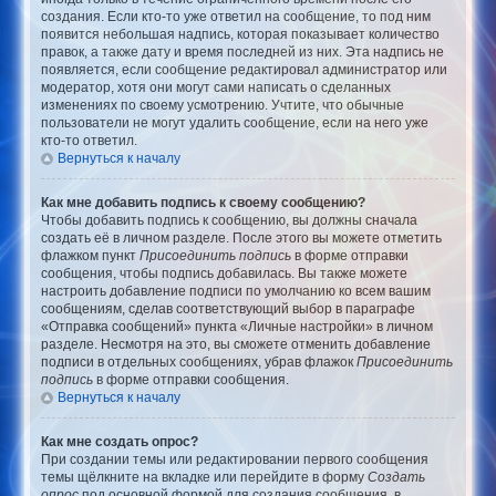
создания. Если кто-то уже ответил на сообщение, то под ним
появится небольшая надпись, которая показывает количество
правок, а также дату и время последней из них. Эта надпись не
появляется, если сообщение редактировал администратор или
модератор, хотя они могут сами написать о сделанных
изменениях по своему усмотрению. Учтите, что обычные
пользователи не могут удалить сообщение, если на него уже
кто-то ответил.
Вернуться к началу
Как мне добавить подпись к своему сообщению?
Чтобы добавить подпись к сообщению, вы должны сначала
создать её в личном разделе. После этого вы можете отметить
флажком пункт
Присоединить подпись
в форме отправки
сообщения, чтобы подпись добавилась. Вы также можете
настроить добавление подписи по умолчанию ко всем вашим
сообщениям, сделав соответствующий выбор в параграфе
«Отправка сообщений» пункта «Личные настройки» в личном
разделе. Несмотря на это, вы сможете отменить добавление
подписи в отдельных сообщениях, убрав флажок
Присоединить
подпись
в форме отправки сообщения.
Вернуться к началу
Как мне создать опрос?
При создании темы или редактировании первого сообщения
темы щёлкните на вкладке или перейдите в форму
Создать
опрос
под основной формой для создания сообщения, в