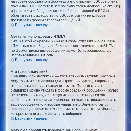
на уровне сообщения в форме для его отправки. BBCode очень
похож на HTML, но теги в нём заключаются в квадратные скобки [
и ], а не в < и >. За дополнительной информацией о BBCode
обратитесь к руководству по BBCode, ссылка на которое
доступна из формы отправки сообщений.
Вернуться к началу
Могу ли я использовать HTML?
Нет. На этой конференции невозможны отправка и обработка
HTML-кода в сообщениях. Большая часть возможностей HTML
по форматированию сообщений может быть реализована с
использованием BBCode.
Вернуться к началу
Что такое смайлики?
Смайлики, или эмотиконы — это маленькие картинки, которые
могут быть использованы для выражения чувств, например :)
означает радость, а :( означает грусть. Полный список
смайликов можно увидеть в форме создания сообщений. Только
не перестарайтесь, используя их: они легко могут сделать
сообщение нечитаемым, и модератор может отредактировать
ваше сообщение или вообще удалить его. Администратор
конференции также может ограничить количество смайликов,
которое можно использовать в сообщении.
Вернуться к началу
Могу ли я добавлять изображения к сообщениям?