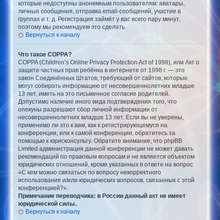
которые недоступны анонимным пользователям: аватары,
личные сообщения, отправка email-сообщений, участие в
группах и т. д. Регистрация займёт у вас всего пару минут,
поэтому мы рекомендуем это сделать.
Вернуться к началу
Что такое COPPA?
COPPA (Children’s Online Privacy Protection Act of 1998), или Акт о
защите частных прав ребёнка в интернете от 1998 г. — это
закон Соединённых Штатов, требующий от сайтов, которые
могут собирать информацию от несовершеннолетних младше
13 лет, иметь на это письменное согласие родителей.
Допустимо наличие иного вида подтверждения того, что
опекуны разрешают сбор личной информации от
несовершеннолетних младше 13 лет. Если вы не уверены,
применимо ли это к вам, как к регистрирующемуся на
конференции, или к самой конференции, обратитесь за
помощью к юрисконсульту. Обратите внимание, что phpBB
Limited администрация данной конференции не может давать
рекомендаций по правовым вопросам и не является объектом
юридических отношений, кроме указанных в ответе на вопрос
«С кем можно связаться по вопросу некорректного
использования и/или юридических вопросов, связанных с этой
конференцией?».
Примечание переводчика: в России данный акт не имеет
юридической силы.
.
Вернуться к началу