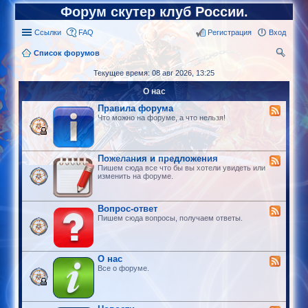
Форум скутер клуб России.
Ссылки
FAQ
Регистрация
Вход
Список форумов
ои
Текущее время: 08 авг 2026, 13:25
ск
О нас
Правила форума
Что можно на форуме, а что нельзя!
Пожелания и предложения
Пишем сюда все что бы вы хотели увидеть или
изменить на форуме.
Вопрос-ответ
Пишем сюда вопросы, получаем ответы.
О нас
Все о форуме.