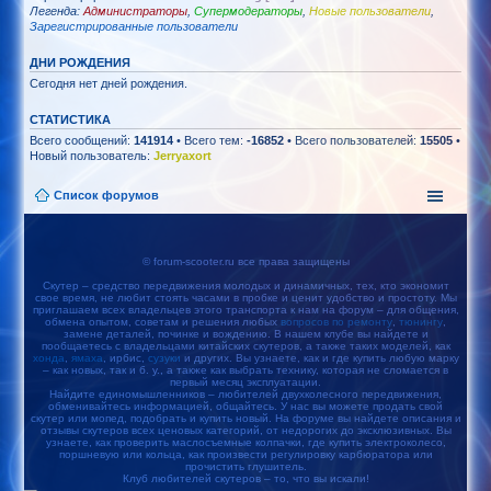
Легенда:
Администраторы
,
Супермодераторы
,
Новые пользователи
,
Зарегистрированные пользователи
ДНИ РОЖДЕНИЯ
Сегодня нет дней рождения.
СТАТИСТИКА
Всего сообщений:
141914
• Всего тем:
-16852
• Всего пользователей:
15505
•
Новый пользователь:
Jerryaxort
Список форумов
© forum-scooter.ru все права защищены
Скутер – средство передвижения молодых и динамичных, тех, кто экономит
свое время, не любит стоять часами в пробке и ценит удобство и простоту. Мы
приглашаем всех владельцев этого транспорта к нам на форум – для общения,
обмена опытом, советам и решения любых
вопросов по ремонту
,
тюнингу
,
замене деталей, починке и вождению. В нашем клубе вы найдете и
пообщаетесь с владельцами китайских скутеров, а также таких моделей, как
хонда
,
ямаха
, ирбис,
сузуки
и других. Вы узнаете, как и где купить любую марку
– как новых, так и б. у., а также как выбрать технику, которая не сломается в
первый месяц эксплуатации.
Найдите единомышленников – любителей двухколесного передвижения,
обменивайтесь информацией, общайтесь. У нас вы можете продать свой
скутер или мопед, подобрать и купить новый. На форуме вы найдете описания и
отзывы скутеров всех ценовых категорий, от недорогих до эксклюзивных. Вы
узнаете, как проверить маслосъемные колпачки, где купить электроколесо,
поршневую или кольца, как произвести регулировку карбюратора или
прочистить глушитель.
Клуб любителей скутеров – то, что вы искали!