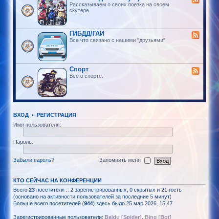
Рассказываем о своих поезка на своем
скутере.
ГИБДД/ГАИ
Все что связано с нашими "друзьями"
Спорт
Все о спорте.
ВХОД
•
РЕГИСТРАЦИЯ
Имя пользователя:
Пароль:
Забыли пароль?
Запомнить меня
КТО СЕЙЧАС НА КОНФЕРЕНЦИИ
Всего
23
посетителя :: 2 зарегистрированных, 0 скрытых и 21 гость
(основано на активности пользователей за последние 5 минут)
Больше всего посетителей (
944
) здесь было 25 мар 2026, 15:47
Зарегистрированные пользователи:
Baidu [Spider]
,
Bing [Bot]