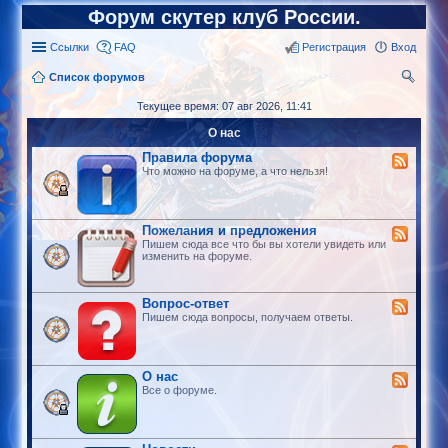
Форум скутер клуб России.
Ссылки
FAQ
Регистрация
Вход
Список форумов
ои
Текущее время: 07 авг 2026, 11:41
ск
О нас
Правила форума
Что можно на форуме, а что нельзя!
Пожелания и предложения
Пишем сюда все что бы вы хотели увидеть или
изменить на форуме.
Вопрос-ответ
Пишем сюда вопросы, получаем ответы.
О нас
Все о форуме.