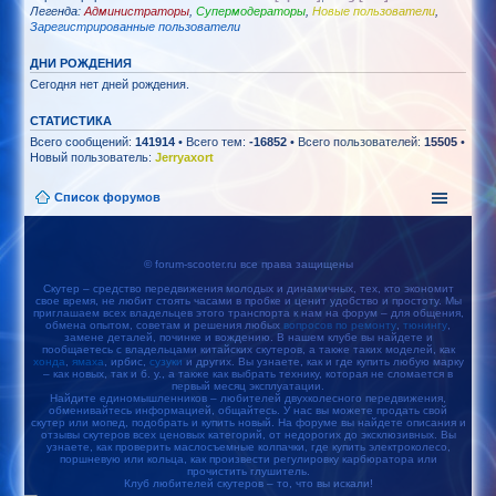
Легенда:
Администраторы
,
Супермодераторы
,
Новые пользователи
,
Зарегистрированные пользователи
ДНИ РОЖДЕНИЯ
Сегодня нет дней рождения.
СТАТИСТИКА
Всего сообщений:
141914
• Всего тем:
-16852
• Всего пользователей:
15505
•
Новый пользователь:
Jerryaxort
Список форумов
© forum-scooter.ru все права защищены
Скутер – средство передвижения молодых и динамичных, тех, кто экономит
свое время, не любит стоять часами в пробке и ценит удобство и простоту. Мы
приглашаем всех владельцев этого транспорта к нам на форум – для общения,
обмена опытом, советам и решения любых
вопросов по ремонту
,
тюнингу
,
замене деталей, починке и вождению. В нашем клубе вы найдете и
пообщаетесь с владельцами китайских скутеров, а также таких моделей, как
хонда
,
ямаха
, ирбис,
сузуки
и других. Вы узнаете, как и где купить любую марку
– как новых, так и б. у., а также как выбрать технику, которая не сломается в
первый месяц эксплуатации.
Найдите единомышленников – любителей двухколесного передвижения,
обменивайтесь информацией, общайтесь. У нас вы можете продать свой
скутер или мопед, подобрать и купить новый. На форуме вы найдете описания и
отзывы скутеров всех ценовых категорий, от недорогих до эксклюзивных. Вы
узнаете, как проверить маслосъемные колпачки, где купить электроколесо,
поршневую или кольца, как произвести регулировку карбюратора или
прочистить глушитель.
Клуб любителей скутеров – то, что вы искали!