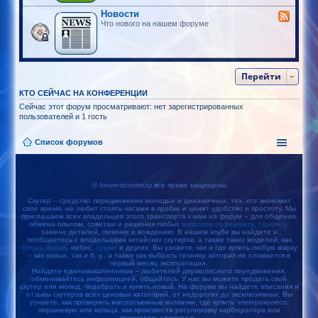
Новости
Что нового на нашем форуме
Перейти
КТО СЕЙЧАС НА КОНФЕРЕНЦИИ
Сейчас этот форум просматривают: нет зарегистрированных
пользователей и 1 гость
Список форумов
© forum-scooter.ru все права защищены
Скутер – средство передвижения молодых и динамичных, тех, кто экономит
свое время, не любит стоять часами в пробке и ценит удобство и простоту. Мы
приглашаем всех владельцев этого транспорта к нам на форум – для общения,
обмена опытом, советам и решения любых
вопросов по ремонту
,
тюнингу
,
замене деталей, починке и вождению. В нашем клубе вы найдете и
пообщаетесь с владельцами китайских скутеров, а также таких моделей, как
хонда
,
ямаха
, ирбис,
сузуки
и других. Вы узнаете, как и где купить любую марку
– как новых, так и б. у., а также как выбрать технику, которая не сломается в
первый месяц эксплуатации.
Найдите единомышленников – любителей двухколесного передвижения,
обменивайтесь информацией, общайтесь. У нас вы можете продать свой
скутер или мопед, подобрать и купить новый. На форуме вы найдете описания и
отзывы скутеров всех ценовых категорий, от недорогих до эксклюзивных. Вы
узнаете, как проверить маслосъемные колпачки, где купить электроколесо,
поршневую или кольца, как произвести регулировку карбюратора или
прочистить глушитель.