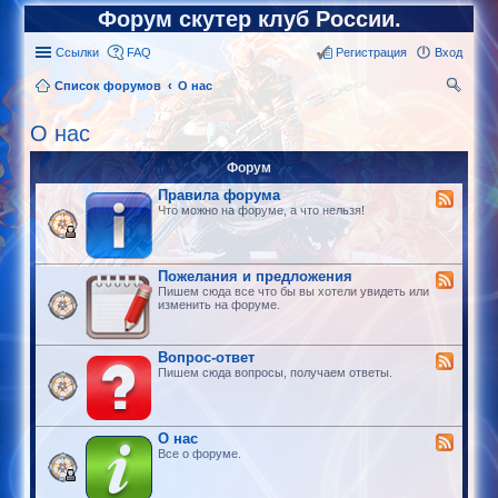
Форум скутер клуб России.
Ссылки
FAQ
Регистрация
Вход
Список форумов
О нас
ои
О нас
ск
Форум
Правила форума
Что можно на форуме, а что нельзя!
Пожелания и предложения
Пишем сюда все что бы вы хотели увидеть или
изменить на форуме.
Вопрос-ответ
Пишем сюда вопросы, получаем ответы.
О нас
Все о форуме.