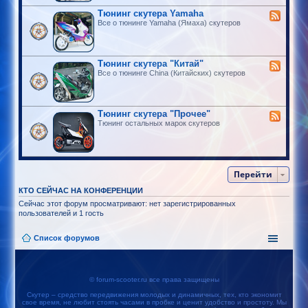
Тюнинг скутера Yamaha
Все о тюнинге Yamaha (Ямаха) скутеров
Тюнинг скутера "Китай"
Все о тюнинге China (Китайских) скутеров
Тюнинг скутера "Прочее"
Тюнинг остальных марок скутеров
Перейти
КТО СЕЙЧАС НА КОНФЕРЕНЦИИ
Сейчас этот форум просматривают: нет зарегистрированных
пользователей и 1 гость
Список форумов
© forum-scooter.ru все права защищены
Скутер – средство передвижения молодых и динамичных, тех, кто экономит
свое время, не любит стоять часами в пробке и ценит удобство и простоту. Мы