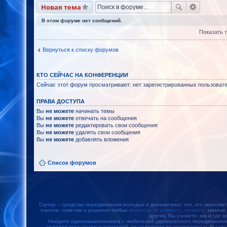
Новая тема
В этом форуме нет сообщений.
Показать 
Вернуться к списку форумов
КТО СЕЙЧАС НА КОНФЕРЕНЦИИ
Сейчас этот форум просматривают: нет зарегистрированных пользовател
ПРАВА ДОСТУПА
Вы
не можете
начинать темы
Вы
не можете
отвечать на сообщения
Вы
не можете
редактировать свои сообщения
Вы
не можете
удалять свои сообщения
Вы
не можете
добавлять вложения
Список форумов
Скутер – средство передвижения молодых и динамичных, тех, кто экономит
опытом, советам и решения любых
вопросов по ремонту
,
тюнингу
, замене
других. Вы узнаете, как и где к
Найдите единомышленников – любителей двухколесного передвижения, 
скутеров всех ценовых категорий, от недорогих до эксклюзивных. Вы уз