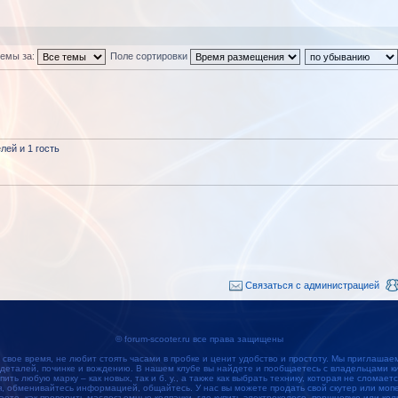
темы за:
Поле сортировки
ей и 1 гость
Связаться с администрацией
© forum-scooter.ru все права защищены
 свое время, не любит стоять часами в пробке и ценит удобство и простоту. Мы приглашае
 деталей, починке и вождению. В нашем клубе вы найдете и пообщаетесь с владельцами кит
упить любую марку – как новых, так и б. у., а также как выбрать технику, которая не сломае
обменивайтесь информацией, общайтесь. У нас вы можете продать свой скутер или мопед
наете, как проверить маслосъемные колпачки, где купить электроколесо, поршневую или кол