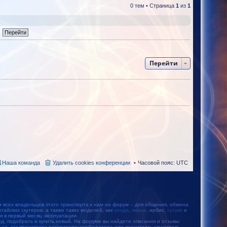
0 тем • Страница
1
из
1
Перейти
Наша команда
Удалить cookies конференции
Часовой пояс:
UTC
м всех владельцев этого транспорта к нам на форум – для общения, обмена
айских скутеров, а также таких моделей, как
хонда
,
ямаха
, ирбис,
сузуки
и
тся в первый месяц эксплуатации.
, подобрать и купить новый. На форуме вы найдете описания и отзывы
ьца, как произвести регулировку карбюратора или прочистить глушитель.