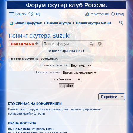
Форум скутер клуб России.
Ссылки
FAQ
Регистрация
Вход
Список форумов
Тюнинг скутера
Тюнинг скутера Suzuki
ои
Тюнинг скутера Suzuki
ск
Новая тема
0 тем • Страница
1
из
1
В этом форуме нет сообщений.
Показать темы за:
Поле сортировки
Перейти
КТО СЕЙЧАС НА КОНФЕРЕНЦИИ
Сейчас этот форум просматривают: нет зарегистрированных
пользователей и 1 гость
ПРАВА ДОСТУПА
Вы
не можете
начинать темы