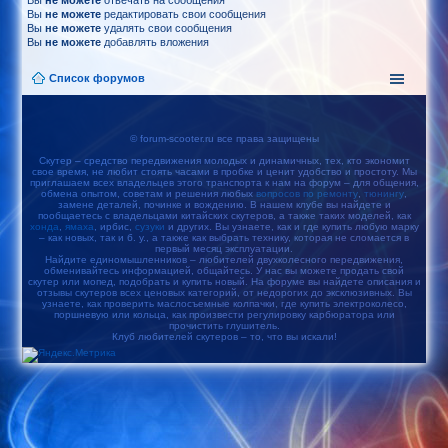
Вы
не можете
отвечать на сообщения
Вы
не можете
редактировать свои сообщения
Вы
не можете
удалять свои сообщения
Вы
не можете
добавлять вложения
Список форумов
© forum-scooter.ru все права защищены
Скутер – средство передвижения молодых и динамичных, тех, кто экономит
свое время, не любит стоять часами в пробке и ценит удобство и простоту. Мы
приглашаем всех владельцев этого транспорта к нам на форум – для общения,
обмена опытом, советам и решения любых
вопросов по ремонту
,
тюнингу
,
замене деталей, починке и вождению. В нашем клубе вы найдете и
пообщаетесь с владельцами китайских скутеров, а также таких моделей, как
хонда
,
ямаха
, ирбис,
сузуки
и других. Вы узнаете, как и где купить любую марку
– как новых, так и б. у., а также как выбрать технику, которая не сломается в
первый месяц эксплуатации.
Найдите единомышленников – любителей двухколесного передвижения,
обменивайтесь информацией, общайтесь. У нас вы можете продать свой
скутер или мопед, подобрать и купить новый. На форуме вы найдете описания и
отзывы скутеров всех ценовых категорий, от недорогих до эксклюзивных. Вы
узнаете, как проверить маслосъемные колпачки, где купить электроколесо,
поршневую или кольца, как произвести регулировку карбюратора или
прочистить глушитель.
Клуб любителей скутеров – то, что вы искали!