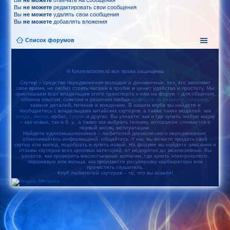
Вы
не можете
отвечать на сообщения
Вы
не можете
редактировать свои сообщения
Вы
не можете
удалять свои сообщения
Вы
не можете
добавлять вложения
Список форумов
© forum-scooter.ru все права защищены
Скутер – средство передвижения молодых и динамичных, тех, кто экономит
свое время, не любит стоять часами в пробке и ценит удобство и простоту. Мы
приглашаем всех владельцев этого транспорта к нам на форум – для общения,
обмена опытом, советам и решения любых
вопросов по ремонту
,
тюнингу
,
замене деталей, починке и вождению. В нашем клубе вы найдете и
пообщаетесь с владельцами китайских скутеров, а также таких моделей, как
хонда
,
ямаха
, ирбис,
сузуки
и других. Вы узнаете, как и где купить любую марку
– как новых, так и б. у., а также как выбрать технику, которая не сломается в
первый месяц эксплуатации.
Найдите единомышленников – любителей двухколесного передвижения,
обменивайтесь информацией, общайтесь. У нас вы можете продать свой
скутер или мопед, подобрать и купить новый. На форуме вы найдете описания и
отзывы скутеров всех ценовых категорий, от недорогих до эксклюзивных. Вы
узнаете, как проверить маслосъемные колпачки, где купить электроколесо,
поршневую или кольца, как произвести регулировку карбюратора или
прочистить глушитель.
Клуб любителей скутеров – то, что вы искали!