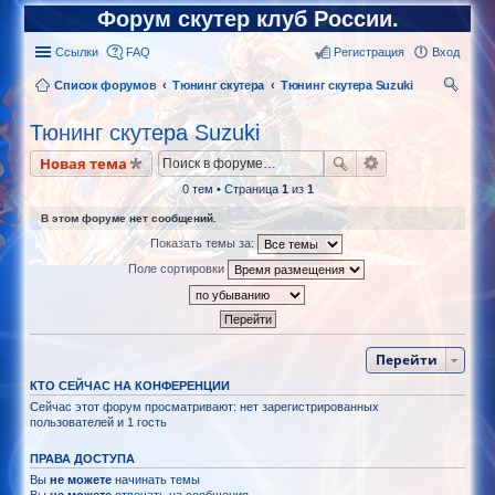
Форум скутер клуб России.
Ссылки
FAQ
Регистрация
Вход
Список форумов
Тюнинг скутера
Тюнинг скутера Suzuki
ои
Тюнинг скутера Suzuki
ск
Новая тема
0 тем • Страница
1
из
1
В этом форуме нет сообщений.
Показать темы за:
Поле сортировки
Перейти
КТО СЕЙЧАС НА КОНФЕРЕНЦИИ
Сейчас этот форум просматривают: нет зарегистрированных
пользователей и 1 гость
ПРАВА ДОСТУПА
Вы
не можете
начинать темы