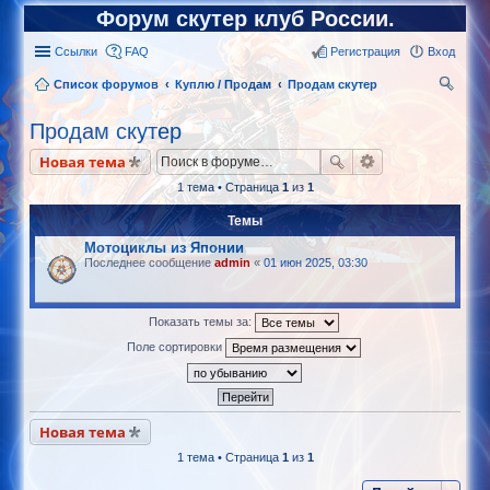
Форум скутер клуб России.
Ссылки
FAQ
Регистрация
Вход
Список форумов
Куплю / Продам
Продам скутер
ои
Продам скутер
ск
Новая тема
1 тема • Страница
1
из
1
Темы
Мотоциклы из Японии
Последнее сообщение
admin
«
01 июн 2025, 03:30
Показать темы за:
Поле сортировки
Новая тема
1 тема • Страница
1
из
1