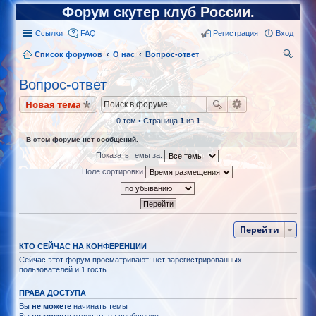
Форум скутер клуб России.
Ссылки
FAQ
Регистрация
Вход
Список форумов
О нас
Вопрос-ответ
ои
Вопрос-ответ
ск
Новая тема
0 тем • Страница
1
из
1
В этом форуме нет сообщений.
Показать темы за:
Поле сортировки
Перейти
КТО СЕЙЧАС НА КОНФЕРЕНЦИИ
Сейчас этот форум просматривают: нет зарегистрированных
пользователей и 1 гость
ПРАВА ДОСТУПА
Вы
не можете
начинать темы