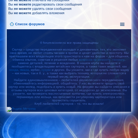
Вы
не можете
отвечать на сообщения
Вы
не можете
редактировать свои сообщения
Вы
не можете
удалять свои сообщения
Вы
не можете
добавлять вложения
Список форумов
© forum-scooter.ru все права защищены
Скутер – средство передвижения молодых и динамичных, тех, кто экономит
свое время, не любит стоять часами в пробке и ценит удобство и простоту. Мы
приглашаем всех владельцев этого транспорта к нам на форум – для общения,
обмена опытом, советам и решения любых
вопросов по ремонту
,
тюнингу
,
замене деталей, починке и вождению. В нашем клубе вы найдете и
пообщаетесь с владельцами китайских скутеров, а также таких моделей, как
хонда
,
ямаха
, ирбис,
сузуки
и других. Вы узнаете, как и где купить любую марку
– как новых, так и б. у., а также как выбрать технику, которая не сломается в
первый месяц эксплуатации.
Найдите единомышленников – любителей двухколесного передвижения,
обменивайтесь информацией, общайтесь. У нас вы можете продать свой
скутер или мопед, подобрать и купить новый. На форуме вы найдете описания и
отзывы скутеров всех ценовых категорий, от недорогих до эксклюзивных. Вы
узнаете, как проверить маслосъемные колпачки, где купить электроколесо,
поршневую или кольца, как произвести регулировку карбюратора или
прочистить глушитель.
Клуб любителей скутеров – то, что вы искали!