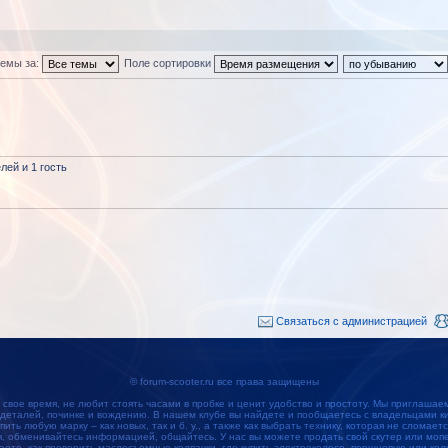
темы за:
Поле сортировки
ей и 1 гость
Связаться с администрацией
© forum-scooter.ru все права защищены
 свое время, не любит стоять часами в пробке и ценит удобство и простоту. Мы приглашае
 деталей, починке и вождению. В нашем клубе вы найдете и пообщаетесь с владельцами кит
упить любую марку – как новых, так и б. у., а также как выбрать технику, которая не сломае
обменивайтесь информацией, общайтесь. У нас вы можете продать свой скутер или мопед
наете, как проверить маслосъемные колпачки, где купить электроколесо, поршневую или кол