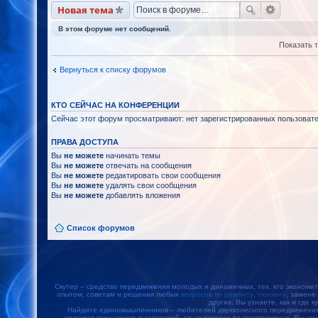
Новая тема
В этом форуме нет сообщений.
Показать 
Вернуться к списку форумов
КТО СЕЙЧАС НА КОНФЕРЕНЦИИ
Сейчас этот форум просматривают: нет зарегистрированных пользовател
ПРАВА ДОСТУПА
Вы
не можете
начинать темы
Вы
не можете
отвечать на сообщения
Вы
не можете
редактировать свои сообщения
Вы
не можете
удалять свои сообщения
Вы
не можете
добавлять вложения
Список форумов
Скутер – средство передвижения молодых и динамичных, тех, кто экономит
опытом, советам и решения любых
вопросов по ремонту
,
тюнингу
, замене
других. Вы узнаете, как и где к
Найдите единомышленников – любителей двухколесного передвижения, 
скутеров всех ценовых категорий, от недорогих до эксклюзивных. Вы уз