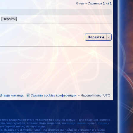
0 тем • Страница
1
из
1
Перейти
Наша команда
Удалить cookies конференции
Часовой пояс:
UTC
м всех владельцев этого транспорта к нам на форум – для общения, обмена
айских скутеров, а также таких моделей, как
хонда
,
ямаха
, ирбис,
сузуки
и
тся в первый месяц эксплуатации.
, подобрать и купить новый. На форуме вы найдете описания и отзывы
ьца, как произвести регулировку карбюратора или прочистить глушитель.