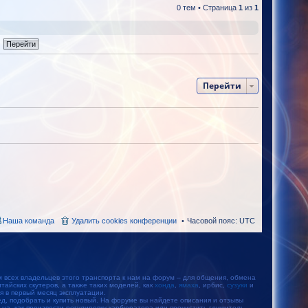
0 тем • Страница
1
из
1
Перейти
Наша команда
Удалить cookies конференции
Часовой пояс:
UTC
м всех владельцев этого транспорта к нам на форум – для общения, обмена
айских скутеров, а также таких моделей, как
хонда
,
ямаха
, ирбис,
сузуки
и
тся в первый месяц эксплуатации.
, подобрать и купить новый. На форуме вы найдете описания и отзывы
ьца, как произвести регулировку карбюратора или прочистить глушитель.