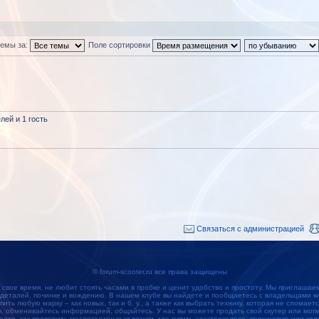
темы за:
Поле сортировки
ей и 1 гость
Связаться с администрацией
© forum-scooter.ru все права защищены
 свое время, не любит стоять часами в пробке и ценит удобство и простоту. Мы приглашае
 деталей, починке и вождению. В нашем клубе вы найдете и пообщаетесь с владельцами кит
упить любую марку – как новых, так и б. у., а также как выбрать технику, которая не сломае
обменивайтесь информацией, общайтесь. У нас вы можете продать свой скутер или мопед
наете, как проверить маслосъемные колпачки, где купить электроколесо, поршневую или кол