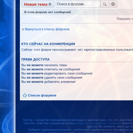
Новая тема
В этом форуме нет сообщений.
Показать 
Вернуться к списку форумов
КТО СЕЙЧАС НА КОНФЕРЕНЦИИ
Сейчас этот форум просматривают: нет зарегистрированных пользовател
ПРАВА ДОСТУПА
Вы
не можете
начинать темы
Вы
не можете
отвечать на сообщения
Вы
не можете
редактировать свои сообщения
Вы
не можете
удалять свои сообщения
Вы
не можете
добавлять вложения
Список форумов
Скутер – средство передвижения молодых и динамичных, тех, кто экономит
опытом, советам и решения любых
вопросов по ремонту
,
тюнингу
, замене
других. Вы узнаете, как и где к
Найдите единомышленников – любителей двухколесного передвижения, 
скутеров всех ценовых категорий, от недорогих до эксклюзивных. Вы уз