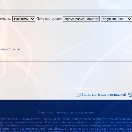
темы за:
Поле сортировки
ей и 1 гость
Связаться с администрацией
© forum-scooter.ru все права защищены
 свое время, не любит стоять часами в пробке и ценит удобство и простоту. Мы приглашае
 деталей, починке и вождению. В нашем клубе вы найдете и пообщаетесь с владельцами кит
упить любую марку – как новых, так и б. у., а также как выбрать технику, которая не сломае
обменивайтесь информацией, общайтесь. У нас вы можете продать свой скутер или мопед
наете, как проверить маслосъемные колпачки, где купить электроколесо, поршневую или кол