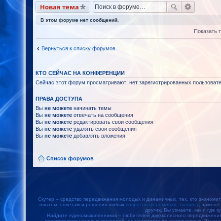
Новая тема
В этом форуме нет сообщений.
Показать 
Вернуться к списку форумов
КТО СЕЙЧАС НА КОНФЕРЕНЦИИ
Сейчас этот форум просматривают: нет зарегистрированных пользовател
ПРАВА ДОСТУПА
Вы
не можете
начинать темы
Вы
не можете
отвечать на сообщения
Вы
не можете
редактировать свои сообщения
Вы
не можете
удалять свои сообщения
Вы
не можете
добавлять вложения
Список форумов
Скутер – средство передвижения молодых и динамичных, тех, кто экономит
опытом, советам и решения любых
вопросов по ремонту
,
тюнингу
, замене
других. Вы узнаете, как и где к
Найдите единомышленников – любителей двухколесного передвижения, 
скутеров всех ценовых категорий, от недорогих до эксклюзивных. Вы уз