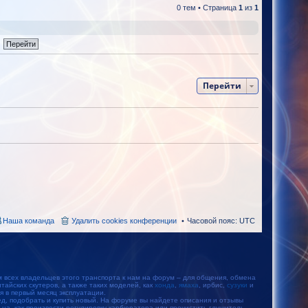
0 тем • Страница
1
из
1
Перейти
Наша команда
Удалить cookies конференции
Часовой пояс:
UTC
м всех владельцев этого транспорта к нам на форум – для общения, обмена
айских скутеров, а также таких моделей, как
хонда
,
ямаха
, ирбис,
сузуки
и
тся в первый месяц эксплуатации.
, подобрать и купить новый. На форуме вы найдете описания и отзывы
ьца, как произвести регулировку карбюратора или прочистить глушитель.