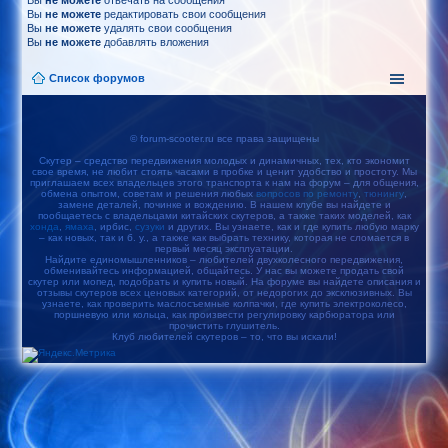
Вы
не можете
отвечать на сообщения
Вы
не можете
редактировать свои сообщения
Вы
не можете
удалять свои сообщения
Вы
не можете
добавлять вложения
Список форумов
© forum-scooter.ru все права защищены
Скутер – средство передвижения молодых и динамичных, тех, кто экономит
свое время, не любит стоять часами в пробке и ценит удобство и простоту. Мы
приглашаем всех владельцев этого транспорта к нам на форум – для общения,
обмена опытом, советам и решения любых
вопросов по ремонту
,
тюнингу
,
замене деталей, починке и вождению. В нашем клубе вы найдете и
пообщаетесь с владельцами китайских скутеров, а также таких моделей, как
хонда
,
ямаха
, ирбис,
сузуки
и других. Вы узнаете, как и где купить любую марку
– как новых, так и б. у., а также как выбрать технику, которая не сломается в
первый месяц эксплуатации.
Найдите единомышленников – любителей двухколесного передвижения,
обменивайтесь информацией, общайтесь. У нас вы можете продать свой
скутер или мопед, подобрать и купить новый. На форуме вы найдете описания и
отзывы скутеров всех ценовых категорий, от недорогих до эксклюзивных. Вы
узнаете, как проверить маслосъемные колпачки, где купить электроколесо,
поршневую или кольца, как произвести регулировку карбюратора или
прочистить глушитель.
Клуб любителей скутеров – то, что вы искали!