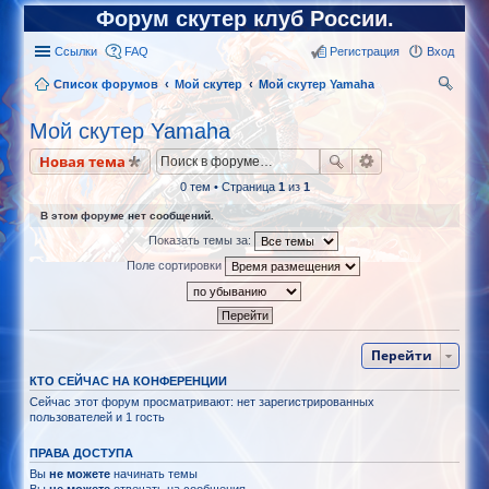
Форум скутер клуб России.
Ссылки
FAQ
Регистрация
Вход
Список форумов
Мой скутер
Мой скутер Yamaha
ои
Мой скутер Yamaha
ск
Новая тема
0 тем • Страница
1
из
1
В этом форуме нет сообщений.
Показать темы за:
Поле сортировки
Перейти
КТО СЕЙЧАС НА КОНФЕРЕНЦИИ
Сейчас этот форум просматривают: нет зарегистрированных
пользователей и 1 гость
ПРАВА ДОСТУПА
Вы
не можете
начинать темы