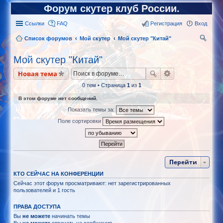
Форум скутер клуб России.
Ссылки
FAQ
Регистрация
Вход
Список форумов
Мой скутер
Мой скутер "Китай"
ои
Мой скутер "Китай"
ск
Новая тема
0 тем • Страница
1
из
1
В этом форуме нет сообщений.
Показать темы за:
Поле сортировки
Перейти
КТО СЕЙЧАС НА КОНФЕРЕНЦИИ
Сейчас этот форум просматривают: нет зарегистрированных
пользователей и 1 гость
ПРАВА ДОСТУПА
Вы
не можете
начинать темы