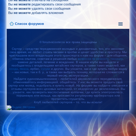
Вы
не можете
отвечать на сообщения
Вы
не можете
редактировать свои сообщения
Вы
не можете
удалять свои сообщения
Вы
не можете
добавлять вложения
Список форумов
© forum-scooter.ru все права защищены
Скутер – средство передвижения молодых и динамичных, тех, кто экономит
свое время, не любит стоять часами в пробке и ценит удобство и простоту. Мы
приглашаем всех владельцев этого транспорта к нам на форум – для общения,
обмена опытом, советам и решения любых
вопросов по ремонту
,
тюнингу
,
замене деталей, починке и вождению. В нашем клубе вы найдете и
пообщаетесь с владельцами китайских скутеров, а также таких моделей, как
хонда
,
ямаха
, ирбис,
сузуки
и других. Вы узнаете, как и где купить любую марку
– как новых, так и б. у., а также как выбрать технику, которая не сломается в
первый месяц эксплуатации.
Найдите единомышленников – любителей двухколесного передвижения,
обменивайтесь информацией, общайтесь. У нас вы можете продать свой
скутер или мопед, подобрать и купить новый. На форуме вы найдете описания и
отзывы скутеров всех ценовых категорий, от недорогих до эксклюзивных. Вы
узнаете, как проверить маслосъемные колпачки, где купить электроколесо,
поршневую или кольца, как произвести регулировку карбюратора или
прочистить глушитель.
Клуб любителей скутеров – то, что вы искали!