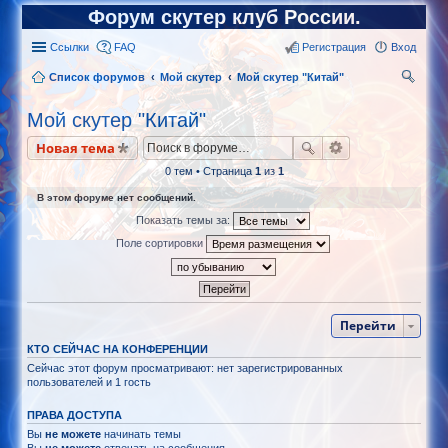
Форум скутер клуб России.
Ссылки
FAQ
Регистрация
Вход
Список форумов
Мой скутер
Мой скутер "Китай"
ои
Мой скутер "Китай"
ск
Новая тема
0 тем • Страница
1
из
1
В этом форуме нет сообщений.
Показать темы за:
Поле сортировки
Перейти
КТО СЕЙЧАС НА КОНФЕРЕНЦИИ
Сейчас этот форум просматривают: нет зарегистрированных
пользователей и 1 гость
ПРАВА ДОСТУПА
Вы
не можете
начинать темы