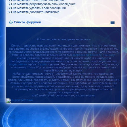
Вы
не можете
отвечать на сообщения
Вы
не можете
редактировать свои сообщения
Вы
не можете
удалять свои сообщения
Вы
не можете
добавлять вложения
Список форумов
© forum-scooter.ru все права защищены
Скутер – средство передвижения молодых и динамичных, тех, кто экономит
свое время, не любит стоять часами в пробке и ценит удобство и простоту. Мы
приглашаем всех владельцев этого транспорта к нам на форум – для общения,
обмена опытом, советам и решения любых
вопросов по ремонту
,
тюнингу
,
замене деталей, починке и вождению. В нашем клубе вы найдете и
пообщаетесь с владельцами китайских скутеров, а также таких моделей, как
хонда
,
ямаха
, ирбис,
сузуки
и других. Вы узнаете, как и где купить любую марку
– как новых, так и б. у., а также как выбрать технику, которая не сломается в
первый месяц эксплуатации.
Найдите единомышленников – любителей двухколесного передвижения,
обменивайтесь информацией, общайтесь. У нас вы можете продать свой
скутер или мопед, подобрать и купить новый. На форуме вы найдете описания и
отзывы скутеров всех ценовых категорий, от недорогих до эксклюзивных. Вы
узнаете, как проверить маслосъемные колпачки, где купить электроколесо,
поршневую или кольца, как произвести регулировку карбюратора или
прочистить глушитель.
Клуб любителей скутеров – то, что вы искали!