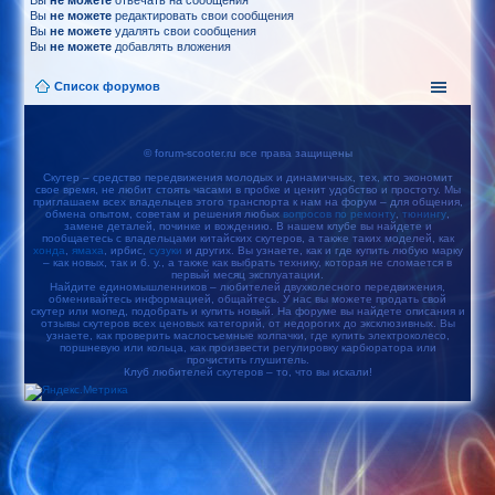
Вы
не можете
отвечать на сообщения
Вы
не можете
редактировать свои сообщения
Вы
не можете
удалять свои сообщения
Вы
не можете
добавлять вложения
Список форумов
© forum-scooter.ru все права защищены
Скутер – средство передвижения молодых и динамичных, тех, кто экономит
свое время, не любит стоять часами в пробке и ценит удобство и простоту. Мы
приглашаем всех владельцев этого транспорта к нам на форум – для общения,
обмена опытом, советам и решения любых
вопросов по ремонту
,
тюнингу
,
замене деталей, починке и вождению. В нашем клубе вы найдете и
пообщаетесь с владельцами китайских скутеров, а также таких моделей, как
хонда
,
ямаха
, ирбис,
сузуки
и других. Вы узнаете, как и где купить любую марку
– как новых, так и б. у., а также как выбрать технику, которая не сломается в
первый месяц эксплуатации.
Найдите единомышленников – любителей двухколесного передвижения,
обменивайтесь информацией, общайтесь. У нас вы можете продать свой
скутер или мопед, подобрать и купить новый. На форуме вы найдете описания и
отзывы скутеров всех ценовых категорий, от недорогих до эксклюзивных. Вы
узнаете, как проверить маслосъемные колпачки, где купить электроколесо,
поршневую или кольца, как произвести регулировку карбюратора или
прочистить глушитель.
Клуб любителей скутеров – то, что вы искали!