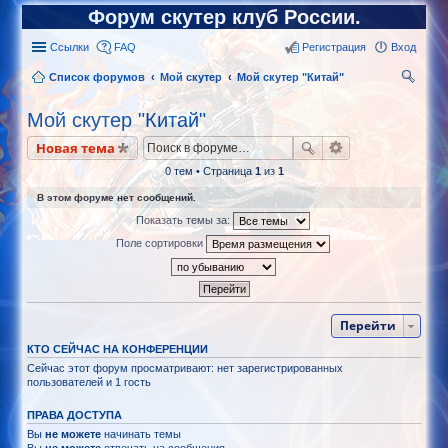
Форум скутер клуб России.
Ссылки
FAQ
Регистрация
Вход
Список форумов
Мой скутер
Мой скутер "Китай"
ои
Мой скутер "Китай"
ск
Новая тема
0 тем • Страница
1
из
1
В этом форуме нет сообщений.
Показать темы за:
Поле сортировки
Перейти
КТО СЕЙЧАС НА КОНФЕРЕНЦИИ
Сейчас этот форум просматривают: нет зарегистрированных
пользователей и 1 гость
ПРАВА ДОСТУПА
Вы
не можете
начинать темы