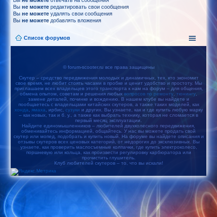
Вы
не можете
отвечать на сообщения
Вы
не можете
редактировать свои сообщения
Вы
не можете
удалять свои сообщения
Вы
не можете
добавлять вложения
Список форумов
© forum-scooter.ru все права защищены
Скутер – средство передвижения молодых и динамичных, тех, кто экономит
свое время, не любит стоять часами в пробке и ценит удобство и простоту. Мы
приглашаем всех владельцев этого транспорта к нам на форум – для общения,
обмена опытом, советам и решения любых
вопросов по ремонту
,
тюнингу
,
замене деталей, починке и вождению. В нашем клубе вы найдете и
пообщаетесь с владельцами китайских скутеров, а также таких моделей, как
хонда
,
ямаха
, ирбис,
сузуки
и других. Вы узнаете, как и где купить любую марку
– как новых, так и б. у., а также как выбрать технику, которая не сломается в
первый месяц эксплуатации.
Найдите единомышленников – любителей двухколесного передвижения,
обменивайтесь информацией, общайтесь. У нас вы можете продать свой
скутер или мопед, подобрать и купить новый. На форуме вы найдете описания и
отзывы скутеров всех ценовых категорий, от недорогих до эксклюзивных. Вы
узнаете, как проверить маслосъемные колпачки, где купить электроколесо,
поршневую или кольца, как произвести регулировку карбюратора или
прочистить глушитель.
Клуб любителей скутеров – то, что вы искали!