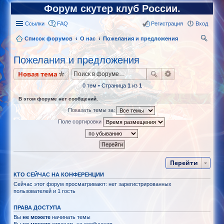
Форум скутер клуб России.
Ссылки
FAQ
Регистрация
Вход
Список форумов
О нас
Пожелания и предложения
ои
Пожелания и предложения
ск
Новая тема
0 тем • Страница
1
из
1
В этом форуме нет сообщений.
Показать темы за:
Поле сортировки
Перейти
КТО СЕЙЧАС НА КОНФЕРЕНЦИИ
Сейчас этот форум просматривают: нет зарегистрированных
пользователей и 1 гость
ПРАВА ДОСТУПА
Вы
не можете
начинать темы