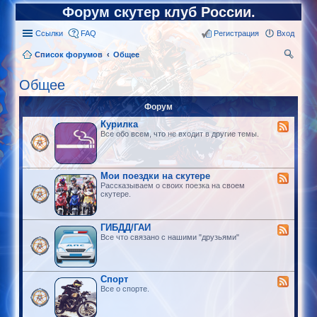
Форум скутер клуб России.
Ссылки
FAQ
Регистрация
Вход
Список форумов
Общее
ои
Общее
ск
Форум
Курилка
Все обо всем, что не входит в другие темы.
Мои поездки на скутере
Рассказываем о своих поезка на своем
скутере.
ГИБДД/ГАИ
Все что связано с нашими "друзьями"
Спорт
Все о спорте.