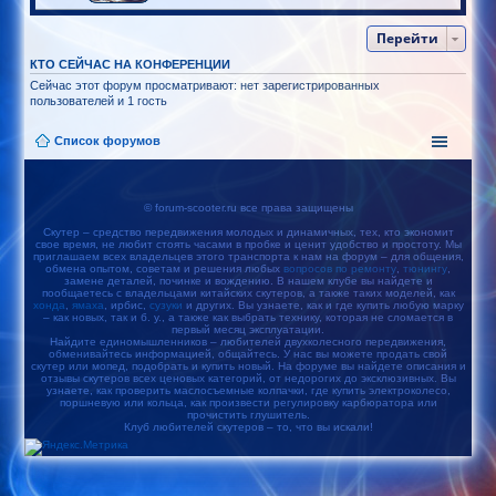
Перейти
КТО СЕЙЧАС НА КОНФЕРЕНЦИИ
Сейчас этот форум просматривают: нет зарегистрированных
пользователей и 1 гость
Список форумов
© forum-scooter.ru все права защищены
Скутер – средство передвижения молодых и динамичных, тех, кто экономит
свое время, не любит стоять часами в пробке и ценит удобство и простоту. Мы
приглашаем всех владельцев этого транспорта к нам на форум – для общения,
обмена опытом, советам и решения любых
вопросов по ремонту
,
тюнингу
,
замене деталей, починке и вождению. В нашем клубе вы найдете и
пообщаетесь с владельцами китайских скутеров, а также таких моделей, как
хонда
,
ямаха
, ирбис,
сузуки
и других. Вы узнаете, как и где купить любую марку
– как новых, так и б. у., а также как выбрать технику, которая не сломается в
первый месяц эксплуатации.
Найдите единомышленников – любителей двухколесного передвижения,
обменивайтесь информацией, общайтесь. У нас вы можете продать свой
скутер или мопед, подобрать и купить новый. На форуме вы найдете описания и
отзывы скутеров всех ценовых категорий, от недорогих до эксклюзивных. Вы
узнаете, как проверить маслосъемные колпачки, где купить электроколесо,
поршневую или кольца, как произвести регулировку карбюратора или
прочистить глушитель.
Клуб любителей скутеров – то, что вы искали!