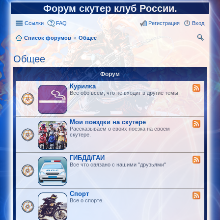
Форум скутер клуб России.
Ссылки
FAQ
Регистрация
Вход
Список форумов
Общее
ои
Общее
ск
Форум
Курилка
Все обо всем, что не входит в другие темы.
Мои поездки на скутере
Рассказываем о своих поезка на своем
скутере.
ГИБДД/ГАИ
Все что связано с нашими "друзьями"
Спорт
Все о спорте.