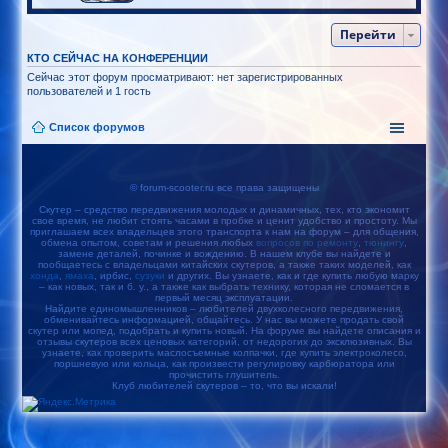
Перейти
КТО СЕЙЧАС НА КОНФЕРЕНЦИИ
Сейчас этот форум просматривают: нет зарегистрированных
пользователей и 1 гость
Список форумов
© forum-scooter.ru все права защищены
Скутер – средство передвижения молодых и динамичных, тех, кто экономит
свое время, не любит стоять часами в пробке и ценит удобство и простоту. Мы
приглашаем всех владельцев этого транспорта к нам на форум – для общения,
обмена опытом, советам и решения любых
вопросов по ремонту
,
тюнингу
,
замене деталей, починке и вождению. В нашем клубе вы найдете и
пообщаетесь с владельцами китайских скутеров, а также таких моделей, как
хонда
,
ямаха
, ирбис,
сузуки
и других. Вы узнаете, как и где купить любую марку
– как новых, так и б. у., а также как выбрать технику, которая не сломается в
первый месяц эксплуатации.
Найдите единомышленников – любителей двухколесного передвижения,
обменивайтесь информацией, общайтесь. У нас вы можете продать свой
скутер или мопед, подобрать и купить новый. На форуме вы найдете описания и
отзывы скутеров всех ценовых категорий, от недорогих до эксклюзивных. Вы
узнаете, как проверить маслосъемные колпачки, где купить электроколесо,
поршневую или кольца, как произвести регулировку карбюратора или
прочистить глушитель.
Клуб любителей скутеров – то, что вы искали!