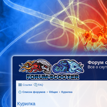
Форум с
Все о скут
Ссылки
FAQ
Список форумов
Общее
Курилка
Курилка