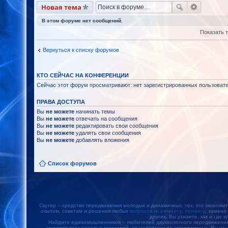
Новая тема
В этом форуме нет сообщений.
Показать 
Вернуться к списку форумов
КТО СЕЙЧАС НА КОНФЕРЕНЦИИ
Сейчас этот форум просматривают: нет зарегистрированных пользовател
ПРАВА ДОСТУПА
Вы
не можете
начинать темы
Вы
не можете
отвечать на сообщения
Вы
не можете
редактировать свои сообщения
Вы
не можете
удалять свои сообщения
Вы
не можете
добавлять вложения
Список форумов
Скутер – средство передвижения молодых и динамичных, тех, кто экономит
опытом, советам и решения любых
вопросов по ремонту
,
тюнингу
, замене
других. Вы узнаете, как и где к
Найдите единомышленников – любителей двухколесного передвижения, 
скутеров всех ценовых категорий, от недорогих до эксклюзивных. Вы уз