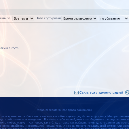
темы за:
Поле сортировки
ей и 1 гость
Связаться с администрацией
© forum-scooter.ru все права защищены
 свое время, не любит стоять часами в пробке и ценит удобство и простоту. Мы приглашае
 деталей, починке и вождению. В нашем клубе вы найдете и пообщаетесь с владельцами кит
упить любую марку – как новых, так и б. у., а также как выбрать технику, которая не сломае
обменивайтесь информацией, общайтесь. У нас вы можете продать свой скутер или мопед
наете, как проверить маслосъемные колпачки, где купить электроколесо, поршневую или кол