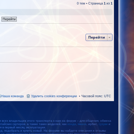
0 тем • Страница
1
из
1
Перейти
Наша команда
Удалить cookies конференции
Часовой пояс:
UTC
м всех владельцев этого транспорта к нам на форум – для общения, обмена
айских скутеров, а также таких моделей, как
хонда
,
ямаха
, ирбис,
сузуки
и
тся в первый месяц эксплуатации.
, подобрать и купить новый. На форуме вы найдете описания и отзывы
ьца, как произвести регулировку карбюратора или прочистить глушитель.