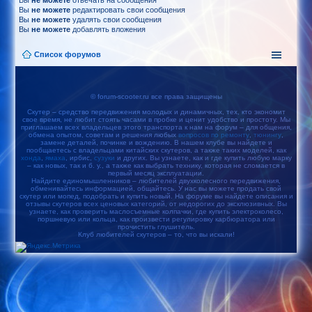
Вы
не можете
отвечать на сообщения
Вы
не можете
редактировать свои сообщения
Вы
не можете
удалять свои сообщения
Вы
не можете
добавлять вложения
Список форумов
© forum-scooter.ru все права защищены
Скутер – средство передвижения молодых и динамичных, тех, кто экономит
свое время, не любит стоять часами в пробке и ценит удобство и простоту. Мы
приглашаем всех владельцев этого транспорта к нам на форум – для общения,
обмена опытом, советам и решения любых
вопросов по ремонту
,
тюнингу
,
замене деталей, починке и вождению. В нашем клубе вы найдете и
пообщаетесь с владельцами китайских скутеров, а также таких моделей, как
хонда
,
ямаха
, ирбис,
сузуки
и других. Вы узнаете, как и где купить любую марку
– как новых, так и б. у., а также как выбрать технику, которая не сломается в
первый месяц эксплуатации.
Найдите единомышленников – любителей двухколесного передвижения,
обменивайтесь информацией, общайтесь. У нас вы можете продать свой
скутер или мопед, подобрать и купить новый. На форуме вы найдете описания и
отзывы скутеров всех ценовых категорий, от недорогих до эксклюзивных. Вы
узнаете, как проверить маслосъемные колпачки, где купить электроколесо,
поршневую или кольца, как произвести регулировку карбюратора или
прочистить глушитель.
Клуб любителей скутеров – то, что вы искали!