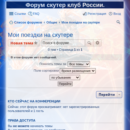
Форум скутер клуб России.
Ссылки
FAQ
Регистрация
Вход
Список форумов
Общее
Мои поездки на скутере
ои
Мои поездки на скутере
ск
Новая тема
0 тем • Страница
1
из
1
В этом форуме нет сообщений.
Показать темы за:
Поле сортировки
Перейти
КТО СЕЙЧАС НА КОНФЕРЕНЦИИ
Сейчас этот форум просматривают: нет зарегистрированных
пользователей и 1 гость
ПРАВА ДОСТУПА
Вы
не можете
начинать темы