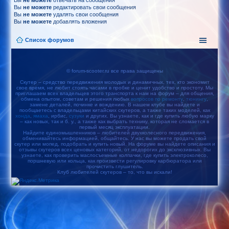
Вы
не можете
отвечать на сообщения
Вы
не можете
редактировать свои сообщения
Вы
не можете
удалять свои сообщения
Вы
не можете
добавлять вложения
Список форумов
© forum-scooter.ru все права защищены
Скутер – средство передвижения молодых и динамичных, тех, кто экономит
свое время, не любит стоять часами в пробке и ценит удобство и простоту. Мы
приглашаем всех владельцев этого транспорта к нам на форум – для общения,
обмена опытом, советам и решения любых
вопросов по ремонту
,
тюнингу
,
замене деталей, починке и вождению. В нашем клубе вы найдете и
пообщаетесь с владельцами китайских скутеров, а также таких моделей, как
хонда
,
ямаха
, ирбис,
сузуки
и других. Вы узнаете, как и где купить любую марку
– как новых, так и б. у., а также как выбрать технику, которая не сломается в
первый месяц эксплуатации.
Найдите единомышленников – любителей двухколесного передвижения,
обменивайтесь информацией, общайтесь. У нас вы можете продать свой
скутер или мопед, подобрать и купить новый. На форуме вы найдете описания и
отзывы скутеров всех ценовых категорий, от недорогих до эксклюзивных. Вы
узнаете, как проверить маслосъемные колпачки, где купить электроколесо,
поршневую или кольца, как произвести регулировку карбюратора или
прочистить глушитель.
Клуб любителей скутеров – то, что вы искали!