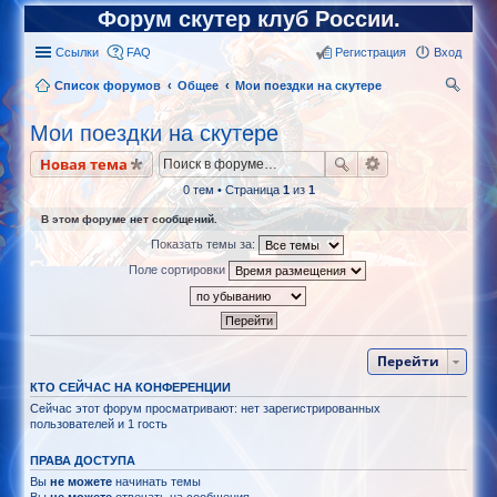
Форум скутер клуб России.
Ссылки
FAQ
Регистрация
Вход
Список форумов
Общее
Мои поездки на скутере
ои
Мои поездки на скутере
ск
Новая тема
0 тем • Страница
1
из
1
В этом форуме нет сообщений.
Показать темы за:
Поле сортировки
Перейти
КТО СЕЙЧАС НА КОНФЕРЕНЦИИ
Сейчас этот форум просматривают: нет зарегистрированных
пользователей и 1 гость
ПРАВА ДОСТУПА
Вы
не можете
начинать темы