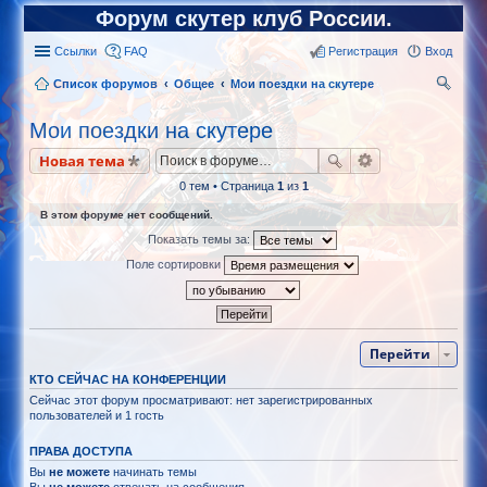
Форум скутер клуб России.
Ссылки
FAQ
Регистрация
Вход
Список форумов
Общее
Мои поездки на скутере
ои
Мои поездки на скутере
ск
Новая тема
0 тем • Страница
1
из
1
В этом форуме нет сообщений.
Показать темы за:
Поле сортировки
Перейти
КТО СЕЙЧАС НА КОНФЕРЕНЦИИ
Сейчас этот форум просматривают: нет зарегистрированных
пользователей и 1 гость
ПРАВА ДОСТУПА
Вы
не можете
начинать темы