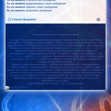
Вы
не можете
отвечать на сообщения
Вы
не можете
редактировать свои сообщения
Вы
не можете
удалять свои сообщения
Вы
не можете
добавлять вложения
Список форумов
© forum-scooter.ru все права защищены
Скутер – средство передвижения молодых и динамичных, тех, кто экономит
свое время, не любит стоять часами в пробке и ценит удобство и простоту. Мы
приглашаем всех владельцев этого транспорта к нам на форум – для общения,
обмена опытом, советам и решения любых
вопросов по ремонту
,
тюнингу
,
замене деталей, починке и вождению. В нашем клубе вы найдете и
пообщаетесь с владельцами китайских скутеров, а также таких моделей, как
хонда
,
ямаха
, ирбис,
сузуки
и других. Вы узнаете, как и где купить любую марку
– как новых, так и б. у., а также как выбрать технику, которая не сломается в
первый месяц эксплуатации.
Найдите единомышленников – любителей двухколесного передвижения,
обменивайтесь информацией, общайтесь. У нас вы можете продать свой
скутер или мопед, подобрать и купить новый. На форуме вы найдете описания и
отзывы скутеров всех ценовых категорий, от недорогих до эксклюзивных. Вы
узнаете, как проверить маслосъемные колпачки, где купить электроколесо,
поршневую или кольца, как произвести регулировку карбюратора или
прочистить глушитель.
Клуб любителей скутеров – то, что вы искали!