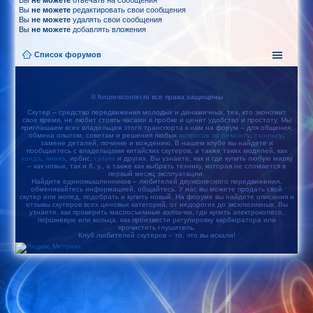
Вы
не можете
отвечать на сообщения
Вы
не можете
редактировать свои сообщения
Вы
не можете
удалять свои сообщения
Вы
не можете
добавлять вложения
Список форумов
© forum-scooter.ru все права защищены
Скутер – средство передвижения молодых и динамичных, тех, кто экономит
свое время, не любит стоять часами в пробке и ценит удобство и простоту. Мы
приглашаем всех владельцев этого транспорта к нам на форум – для общения,
обмена опытом, советам и решения любых
вопросов по ремонту
,
тюнингу
,
замене деталей, починке и вождению. В нашем клубе вы найдете и
пообщаетесь с владельцами китайских скутеров, а также таких моделей, как
хонда
,
ямаха
, ирбис,
сузуки
и других. Вы узнаете, как и где купить любую марку
– как новых, так и б. у., а также как выбрать технику, которая не сломается в
первый месяц эксплуатации.
Найдите единомышленников – любителей двухколесного передвижения,
обменивайтесь информацией, общайтесь. У нас вы можете продать свой
скутер или мопед, подобрать и купить новый. На форуме вы найдете описания и
отзывы скутеров всех ценовых категорий, от недорогих до эксклюзивных. Вы
узнаете, как проверить маслосъемные колпачки, где купить электроколесо,
поршневую или кольца, как произвести регулировку карбюратора или
прочистить глушитель.
Клуб любителей скутеров – то, что вы искали!