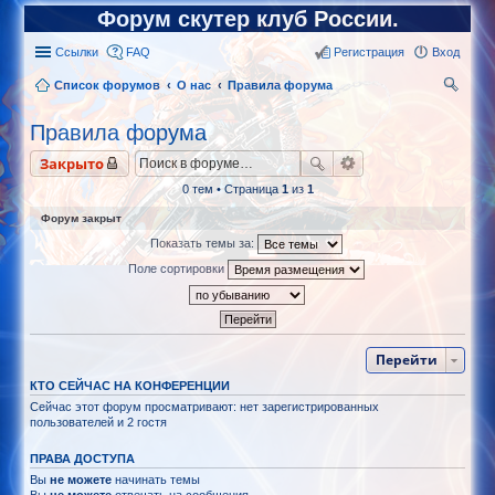
Форум скутер клуб России.
Ссылки
FAQ
Регистрация
Вход
Список форумов
О нас
Правила форума
ои
Правила форума
ск
Закрыто
0 тем • Страница
1
из
1
Форум закрыт
Показать темы за:
Поле сортировки
Перейти
КТО СЕЙЧАС НА КОНФЕРЕНЦИИ
Сейчас этот форум просматривают: нет зарегистрированных
пользователей и 2 гостя
ПРАВА ДОСТУПА
Вы
не можете
начинать темы