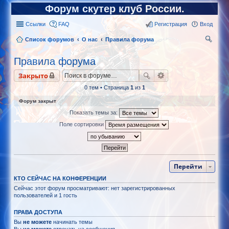
Форум скутер клуб России.
Ссылки
FAQ
Регистрация
Вход
Список форумов
О нас
Правила форума
ои
Правила форума
ск
Закрыто
0 тем • Страница
1
из
1
Форум закрыт
Показать темы за:
Поле сортировки
Перейти
КТО СЕЙЧАС НА КОНФЕРЕНЦИИ
Сейчас этот форум просматривают: нет зарегистрированных
пользователей и 1 гость
ПРАВА ДОСТУПА
Вы
не можете
начинать темы