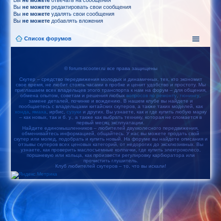
Вы
не можете
отвечать на сообщения
Вы
не можете
редактировать свои сообщения
Вы
не можете
удалять свои сообщения
Вы
не можете
добавлять вложения
Список форумов
© forum-scooter.ru все права защищены
Скутер – средство передвижения молодых и динамичных, тех, кто экономит
свое время, не любит стоять часами в пробке и ценит удобство и простоту. Мы
приглашаем всех владельцев этого транспорта к нам на форум – для общения,
обмена опытом, советам и решения любых
вопросов по ремонту
,
тюнингу
,
замене деталей, починке и вождению. В нашем клубе вы найдете и
пообщаетесь с владельцами китайских скутеров, а также таких моделей, как
хонда
,
ямаха
, ирбис,
сузуки
и других. Вы узнаете, как и где купить любую марку
– как новых, так и б. у., а также как выбрать технику, которая не сломается в
первый месяц эксплуатации.
Найдите единомышленников – любителей двухколесного передвижения,
обменивайтесь информацией, общайтесь. У нас вы можете продать свой
скутер или мопед, подобрать и купить новый. На форуме вы найдете описания и
отзывы скутеров всех ценовых категорий, от недорогих до эксклюзивных. Вы
узнаете, как проверить маслосъемные колпачки, где купить электроколесо,
поршневую или кольца, как произвести регулировку карбюратора или
прочистить глушитель.
Клуб любителей скутеров – то, что вы искали!