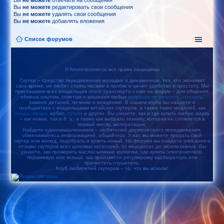
Вы
не можете
отвечать на сообщения
Вы
не можете
редактировать свои сообщения
Вы
не можете
удалять свои сообщения
Вы
не можете
добавлять вложения
Список форумов
© forum-scooter.ru все права защищены
Скутер – средство передвижения молодых и динамичных, тех, кто экономит
свое время, не любит стоять часами в пробке и ценит удобство и простоту. Мы
приглашаем всех владельцев этого транспорта к нам на форум – для общения,
обмена опытом, советам и решения любых
вопросов по ремонту
,
тюнингу
,
замене деталей, починке и вождению. В нашем клубе вы найдете и
пообщаетесь с владельцами китайских скутеров, а также таких моделей, как
хонда
,
ямаха
, ирбис,
сузуки
и других. Вы узнаете, как и где купить любую марку
– как новых, так и б. у., а также как выбрать технику, которая не сломается в
первый месяц эксплуатации.
Найдите единомышленников – любителей двухколесного передвижения,
обменивайтесь информацией, общайтесь. У нас вы можете продать свой
скутер или мопед, подобрать и купить новый. На форуме вы найдете описания и
отзывы скутеров всех ценовых категорий, от недорогих до эксклюзивных. Вы
узнаете, как проверить маслосъемные колпачки, где купить электроколесо,
поршневую или кольца, как произвести регулировку карбюратора или
прочистить глушитель.
Клуб любителей скутеров – то, что вы искали!