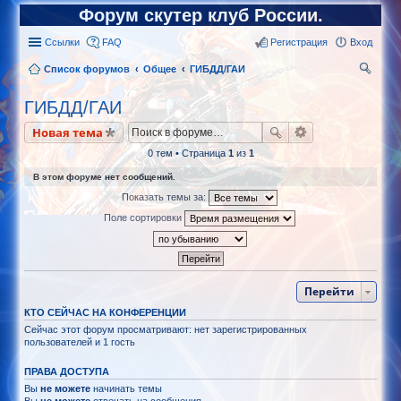
Форум скутер клуб России.
Ссылки
FAQ
Регистрация
Вход
Список форумов
Общее
ГИБДД/ГАИ
ои
ГИБДД/ГАИ
ск
Новая тема
0 тем • Страница
1
из
1
В этом форуме нет сообщений.
Показать темы за:
Поле сортировки
Перейти
КТО СЕЙЧАС НА КОНФЕРЕНЦИИ
Сейчас этот форум просматривают: нет зарегистрированных
пользователей и 1 гость
ПРАВА ДОСТУПА
Вы
не можете
начинать темы