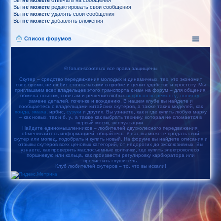
Вы
не можете
отвечать на сообщения
Вы
не можете
редактировать свои сообщения
Вы
не можете
удалять свои сообщения
Вы
не можете
добавлять вложения
Список форумов
© forum-scooter.ru все права защищены
Скутер – средство передвижения молодых и динамичных, тех, кто экономит
свое время, не любит стоять часами в пробке и ценит удобство и простоту. Мы
приглашаем всех владельцев этого транспорта к нам на форум – для общения,
обмена опытом, советам и решения любых
вопросов по ремонту
,
тюнингу
,
замене деталей, починке и вождению. В нашем клубе вы найдете и
пообщаетесь с владельцами китайских скутеров, а также таких моделей, как
хонда
,
ямаха
, ирбис,
сузуки
и других. Вы узнаете, как и где купить любую марку
– как новых, так и б. у., а также как выбрать технику, которая не сломается в
первый месяц эксплуатации.
Найдите единомышленников – любителей двухколесного передвижения,
обменивайтесь информацией, общайтесь. У нас вы можете продать свой
скутер или мопед, подобрать и купить новый. На форуме вы найдете описания и
отзывы скутеров всех ценовых категорий, от недорогих до эксклюзивных. Вы
узнаете, как проверить маслосъемные колпачки, где купить электроколесо,
поршневую или кольца, как произвести регулировку карбюратора или
прочистить глушитель.
Клуб любителей скутеров – то, что вы искали!