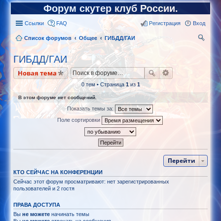
Форум скутер клуб России.
Ссылки
FAQ
Регистрация
Вход
Список форумов
Общее
ГИБДД/ГАИ
ои
ГИБДД/ГАИ
ск
Новая тема
0 тем • Страница
1
из
1
В этом форуме нет сообщений.
Показать темы за:
Поле сортировки
Перейти
КТО СЕЙЧАС НА КОНФЕРЕНЦИИ
Сейчас этот форум просматривают: нет зарегистрированных
пользователей и 2 гостя
ПРАВА ДОСТУПА
Вы
не можете
начинать темы