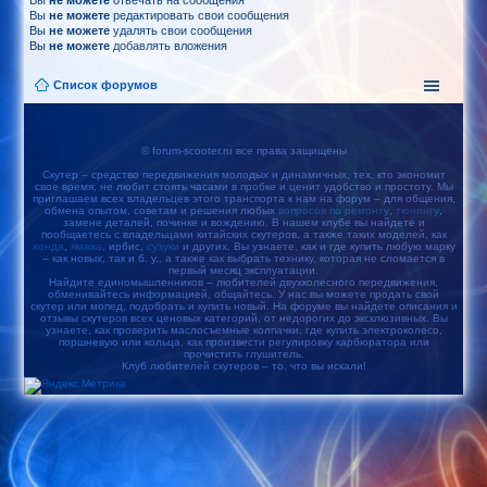
Вы
не можете
отвечать на сообщения
Вы
не можете
редактировать свои сообщения
Вы
не можете
удалять свои сообщения
Вы
не можете
добавлять вложения
Список форумов
© forum-scooter.ru все права защищены
Скутер – средство передвижения молодых и динамичных, тех, кто экономит
свое время, не любит стоять часами в пробке и ценит удобство и простоту. Мы
приглашаем всех владельцев этого транспорта к нам на форум – для общения,
обмена опытом, советам и решения любых
вопросов по ремонту
,
тюнингу
,
замене деталей, починке и вождению. В нашем клубе вы найдете и
пообщаетесь с владельцами китайских скутеров, а также таких моделей, как
хонда
,
ямаха
, ирбис,
сузуки
и других. Вы узнаете, как и где купить любую марку
– как новых, так и б. у., а также как выбрать технику, которая не сломается в
первый месяц эксплуатации.
Найдите единомышленников – любителей двухколесного передвижения,
обменивайтесь информацией, общайтесь. У нас вы можете продать свой
скутер или мопед, подобрать и купить новый. На форуме вы найдете описания и
отзывы скутеров всех ценовых категорий, от недорогих до эксклюзивных. Вы
узнаете, как проверить маслосъемные колпачки, где купить электроколесо,
поршневую или кольца, как произвести регулировку карбюратора или
прочистить глушитель.
Клуб любителей скутеров – то, что вы искали!