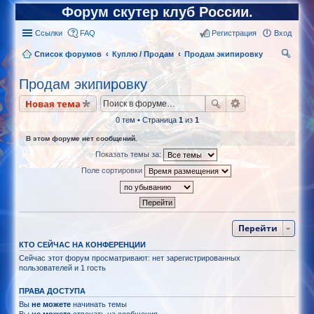
Форум скутер клуб России.
Ссылки
FAQ
Регистрация
Вход
Список форумов
Куплю / Продам
Продам экипировку
ои
Продам экипировку
ск
Новая тема
0 тем • Страница
1
из
1
В этом форуме нет сообщений.
Показать темы за:
Поле сортировки
Перейти
КТО СЕЙЧАС НА КОНФЕРЕНЦИИ
Сейчас этот форум просматривают: нет зарегистрированных
пользователей и 1 гость
ПРАВА ДОСТУПА
Вы
не можете
начинать темы