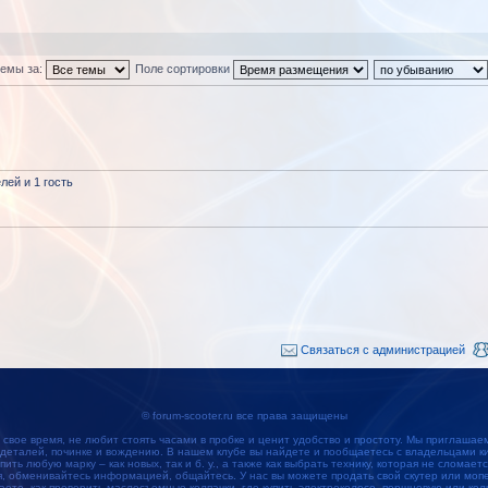
темы за:
Поле сортировки
ей и 1 гость
Связаться с администрацией
© forum-scooter.ru все права защищены
 свое время, не любит стоять часами в пробке и ценит удобство и простоту. Мы приглашае
 деталей, починке и вождению. В нашем клубе вы найдете и пообщаетесь с владельцами кит
упить любую марку – как новых, так и б. у., а также как выбрать технику, которая не сломае
обменивайтесь информацией, общайтесь. У нас вы можете продать свой скутер или мопед
наете, как проверить маслосъемные колпачки, где купить электроколесо, поршневую или кол