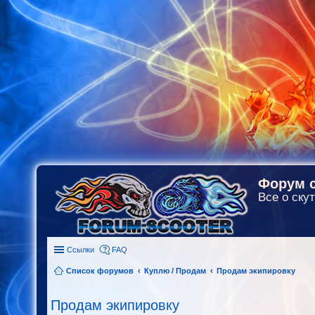
Форум с
Все о скут
Ссылки
FAQ
Список форумов
Куплю / Продам
Продам экипировку
Продам экипировку