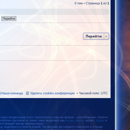
0 тем • Страница
1
из
1
Перейти
Наша команда
Удалить cookies конференции
Часовой пояс:
UTC
м всех владельцев этого транспорта к нам на форум – для общения, обмена
айских скутеров, а также таких моделей, как
хонда
,
ямаха
, ирбис,
сузуки
и
тся в первый месяц эксплуатации.
, подобрать и купить новый. На форуме вы найдете описания и отзывы
ьца, как произвести регулировку карбюратора или прочистить глушитель.