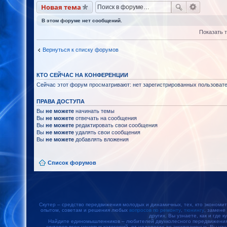
Новая тема
В этом форуме нет сообщений.
Показать 
Вернуться к списку форумов
КТО СЕЙЧАС НА КОНФЕРЕНЦИИ
Сейчас этот форум просматривают: нет зарегистрированных пользовател
ПРАВА ДОСТУПА
Вы
не можете
начинать темы
Вы
не можете
отвечать на сообщения
Вы
не можете
редактировать свои сообщения
Вы
не можете
удалять свои сообщения
Вы
не можете
добавлять вложения
Список форумов
Скутер – средство передвижения молодых и динамичных, тех, кто экономит
опытом, советам и решения любых
вопросов по ремонту
,
тюнингу
, замене
других. Вы узнаете, как и где к
Найдите единомышленников – любителей двухколесного передвижения, 
скутеров всех ценовых категорий, от недорогих до эксклюзивных. Вы уз