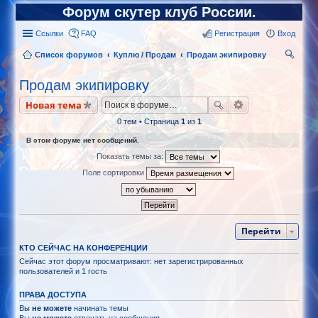
Форум скутер клуб России.
Ссылки
FAQ
Регистрация
Вход
Список форумов
Куплю / Продам
Продам экипировку
ои
Продам экипировку
ск
Новая тема
0 тем • Страница
1
из
1
В этом форуме нет сообщений.
Показать темы за:
Поле сортировки
Перейти
КТО СЕЙЧАС НА КОНФЕРЕНЦИИ
Сейчас этот форум просматривают: нет зарегистрированных
пользователей и 1 гость
ПРАВА ДОСТУПА
Вы
не можете
начинать темы