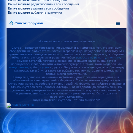
Вы
не можете
отвечать на сообщения
Вы
не можете
редактировать свои сообщения
Вы
не можете
удалять свои сообщения
Вы
не можете
добавлять вложения
Список форумов
© forum-scooter.ru все права защищены
Скутер – средство передвижения молодых и динамичных, тех, кто экономит
свое время, не любит стоять часами в пробке и ценит удобство и простоту. Мы
приглашаем всех владельцев этого транспорта к нам на форум – для общения,
обмена опытом, советам и решения любых
вопросов по ремонту
,
тюнингу
,
замене деталей, починке и вождению. В нашем клубе вы найдете и
пообщаетесь с владельцами китайских скутеров, а также таких моделей, как
хонда
,
ямаха
, ирбис,
сузуки
и других. Вы узнаете, как и где купить любую марку
– как новых, так и б. у., а также как выбрать технику, которая не сломается в
первый месяц эксплуатации.
Найдите единомышленников – любителей двухколесного передвижения,
обменивайтесь информацией, общайтесь. У нас вы можете продать свой
скутер или мопед, подобрать и купить новый. На форуме вы найдете описания и
отзывы скутеров всех ценовых категорий, от недорогих до эксклюзивных. Вы
узнаете, как проверить маслосъемные колпачки, где купить электроколесо,
поршневую или кольца, как произвести регулировку карбюратора или
прочистить глушитель.
Клуб любителей скутеров – то, что вы искали!