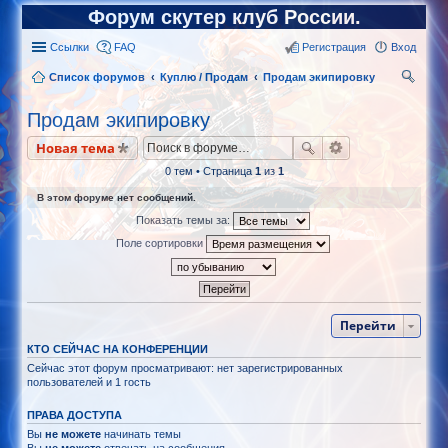
Форум скутер клуб России.
Ссылки
FAQ
Регистрация
Вход
Список форумов
Куплю / Продам
Продам экипировку
ои
Продам экипировку
ск
Новая тема
0 тем • Страница
1
из
1
В этом форуме нет сообщений.
Показать темы за:
Поле сортировки
Перейти
КТО СЕЙЧАС НА КОНФЕРЕНЦИИ
Сейчас этот форум просматривают: нет зарегистрированных
пользователей и 1 гость
ПРАВА ДОСТУПА
Вы
не можете
начинать темы