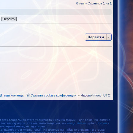
0 тем • Страница
1
из
1
Перейти
Наша команда
Удалить cookies конференции
Часовой пояс:
UTC
м всех владельцев этого транспорта к нам на форум – для общения, обмена
айских скутеров, а также таких моделей, как
хонда
,
ямаха
, ирбис,
сузуки
и
тся в первый месяц эксплуатации.
, подобрать и купить новый. На форуме вы найдете описания и отзывы
ьца, как произвести регулировку карбюратора или прочистить глушитель.