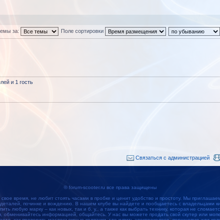
темы за:
Поле сортировки
ей и 1 гость
Связаться с администрацией
© forum-scooter.ru все права защищены
 свое время, не любит стоять часами в пробке и ценит удобство и простоту. Мы приглашае
 деталей, починке и вождению. В нашем клубе вы найдете и пообщаетесь с владельцами кит
упить любую марку – как новых, так и б. у., а также как выбрать технику, которая не сломае
обменивайтесь информацией, общайтесь. У нас вы можете продать свой скутер или мопед
наете, как проверить маслосъемные колпачки, где купить электроколесо, поршневую или кол