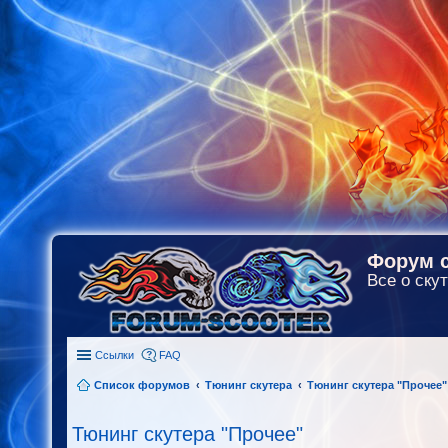
Форум с
Все о скут
Ссылки
FAQ
Список форумов
Тюнинг скутера
Тюнинг скутера "Прочее"
Тюнинг скутера "Прочее"