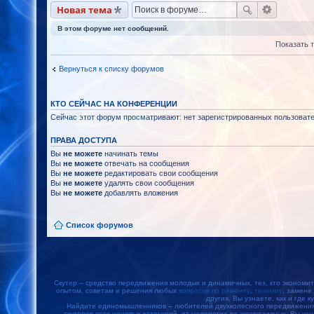
Новая тема
В этом форуме нет сообщений.
Показать 
Вернуться к списку форумов
КТО СЕЙЧАС НА КОНФЕРЕНЦИИ
Сейчас этот форум просматривают: нет зарегистрированных пользовател
ПРАВА ДОСТУПА
Вы
не можете
начинать темы
Вы
не можете
отвечать на сообщения
Вы
не можете
редактировать свои сообщения
Вы
не можете
удалять свои сообщения
Вы
не можете
добавлять вложения
Список форумов
Скутер – средство передвижения молодых и динамичных, тех, кто экономит
опытом, советам и решения любых
вопросов по ремонту
,
тюнингу
, замене
других. Вы узнаете, как и где к
Найдите единомышленников – любителей двухколесного передвижения, 
скутеров всех ценовых категорий, от недорогих до эксклюзивных. Вы уз