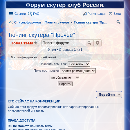
Форум скутер клуб России.
Ссылки
FAQ
Регистрация
Вход
Список форумов
Тюнинг скутера
Тюнинг скутера "Прочее"
ои
Тюнинг скутера "Прочее"
ск
Новая тема
0 тем • Страница
1
из
1
В этом форуме нет сообщений.
Показать темы за:
Поле сортировки
Перейти
КТО СЕЙЧАС НА КОНФЕРЕНЦИИ
Сейчас этот форум просматривают: нет зарегистрированных
пользователей и 1 гость
ПРАВА ДОСТУПА
Вы
не можете
начинать темы