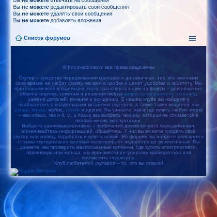
Вы
не можете
отвечать на сообщения
Вы
не можете
редактировать свои сообщения
Вы
не можете
удалять свои сообщения
Вы
не можете
добавлять вложения
Список форумов
© forum-scooter.ru все права защищены
Скутер – средство передвижения молодых и динамичных, тех, кто экономит
свое время, не любит стоять часами в пробке и ценит удобство и простоту. Мы
приглашаем всех владельцев этого транспорта к нам на форум – для общения,
обмена опытом, советам и решения любых
вопросов по ремонту
,
тюнингу
,
замене деталей, починке и вождению. В нашем клубе вы найдете и
пообщаетесь с владельцами китайских скутеров, а также таких моделей, как
хонда
,
ямаха
, ирбис,
сузуки
и других. Вы узнаете, как и где купить любую марку
– как новых, так и б. у., а также как выбрать технику, которая не сломается в
первый месяц эксплуатации.
Найдите единомышленников – любителей двухколесного передвижения,
обменивайтесь информацией, общайтесь. У нас вы можете продать свой
скутер или мопед, подобрать и купить новый. На форуме вы найдете описания и
отзывы скутеров всех ценовых категорий, от недорогих до эксклюзивных. Вы
узнаете, как проверить маслосъемные колпачки, где купить электроколесо,
поршневую или кольца, как произвести регулировку карбюратора или
прочистить глушитель.
Клуб любителей скутеров – то, что вы искали!