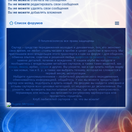
Вы
не можете
отвечать на сообщения
Вы
не можете
редактировать свои сообщения
Вы
не можете
удалять свои сообщения
Вы
не можете
добавлять вложения
Список форумов
© forum-scooter.ru все права защищены
Скутер – средство передвижения молодых и динамичных, тех, кто экономит
свое время, не любит стоять часами в пробке и ценит удобство и простоту. Мы
приглашаем всех владельцев этого транспорта к нам на форум – для общения,
обмена опытом, советам и решения любых
вопросов по ремонту
,
тюнингу
,
замене деталей, починке и вождению. В нашем клубе вы найдете и
пообщаетесь с владельцами китайских скутеров, а также таких моделей, как
хонда
,
ямаха
, ирбис,
сузуки
и других. Вы узнаете, как и где купить любую марку
– как новых, так и б. у., а также как выбрать технику, которая не сломается в
первый месяц эксплуатации.
Найдите единомышленников – любителей двухколесного передвижения,
обменивайтесь информацией, общайтесь. У нас вы можете продать свой
скутер или мопед, подобрать и купить новый. На форуме вы найдете описания и
отзывы скутеров всех ценовых категорий, от недорогих до эксклюзивных. Вы
узнаете, как проверить маслосъемные колпачки, где купить электроколесо,
поршневую или кольца, как произвести регулировку карбюратора или
прочистить глушитель.
Клуб любителей скутеров – то, что вы искали!