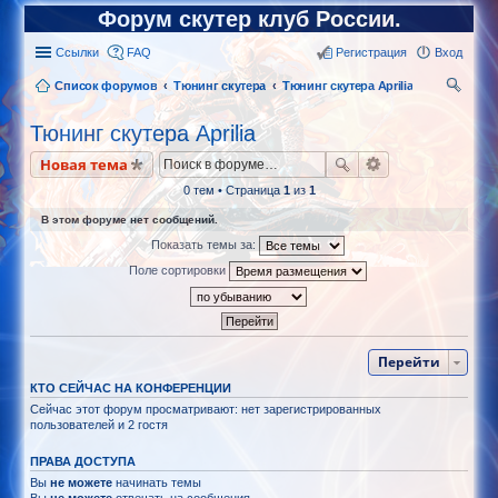
Форум скутер клуб России.
Ссылки
FAQ
Регистрация
Вход
Список форумов
Тюнинг скутера
Тюнинг скутера Aprilia
ои
Тюнинг скутера Aprilia
ск
Новая тема
0 тем • Страница
1
из
1
В этом форуме нет сообщений.
Показать темы за:
Поле сортировки
Перейти
КТО СЕЙЧАС НА КОНФЕРЕНЦИИ
Сейчас этот форум просматривают: нет зарегистрированных
пользователей и 2 гостя
ПРАВА ДОСТУПА
Вы
не можете
начинать темы