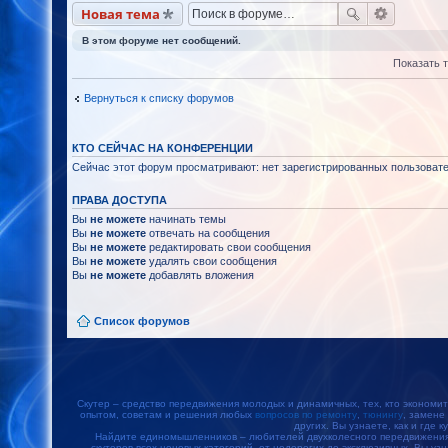
Новая тема
В этом форуме нет сообщений.
Показать 
Вернуться к списку форумов
КТО СЕЙЧАС НА КОНФЕРЕНЦИИ
Сейчас этот форум просматривают: нет зарегистрированных пользовател
ПРАВА ДОСТУПА
Вы
не можете
начинать темы
Вы
не можете
отвечать на сообщения
Вы
не можете
редактировать свои сообщения
Вы
не можете
удалять свои сообщения
Вы
не можете
добавлять вложения
Список форумов
Скутер – средство передвижения молодых и динамичных, тех, кто экономит
опытом, советам и решения любых
вопросов по ремонту
,
тюнингу
, замене
других. Вы узнаете, как и где к
Найдите единомышленников – любителей двухколесного передвижения, 
скутеров всех ценовых категорий, от недорогих до эксклюзивных. Вы уз