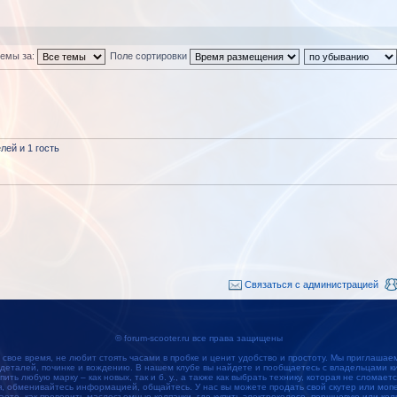
темы за:
Поле сортировки
ей и 1 гость
Связаться с администрацией
© forum-scooter.ru все права защищены
 свое время, не любит стоять часами в пробке и ценит удобство и простоту. Мы приглашае
 деталей, починке и вождению. В нашем клубе вы найдете и пообщаетесь с владельцами кит
упить любую марку – как новых, так и б. у., а также как выбрать технику, которая не сломае
обменивайтесь информацией, общайтесь. У нас вы можете продать свой скутер или мопед
наете, как проверить маслосъемные колпачки, где купить электроколесо, поршневую или кол