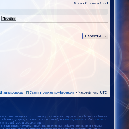
0 тем • Страница
1
из
1
Перейти
Наша команда
Удалить cookies конференции
Часовой пояс:
UTC
м всех владельцев этого транспорта к нам на форум – для общения, обмена
айских скутеров, а также таких моделей, как
хонда
,
ямаха
, ирбис,
сузуки
и
тся в первый месяц эксплуатации.
, подобрать и купить новый. На форуме вы найдете описания и отзывы
ьца, как произвести регулировку карбюратора или прочистить глушитель.