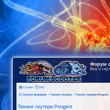
Форум с
Все о скут
Ссылки
FAQ
Список форумов
Тюнинг скутера
Тюнинг скутера Peugeot
Тюнинг скутера Peugeot