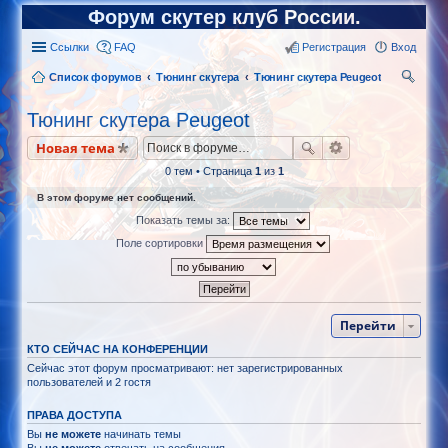
Форум скутер клуб России.
Ссылки
FAQ
Регистрация
Вход
Список форумов
Тюнинг скутера
Тюнинг скутера Peugeot
ои
Тюнинг скутера Peugeot
ск
Новая тема
0 тем • Страница
1
из
1
В этом форуме нет сообщений.
Показать темы за:
Поле сортировки
Перейти
КТО СЕЙЧАС НА КОНФЕРЕНЦИИ
Сейчас этот форум просматривают: нет зарегистрированных
пользователей и 2 гостя
ПРАВА ДОСТУПА
Вы
не можете
начинать темы