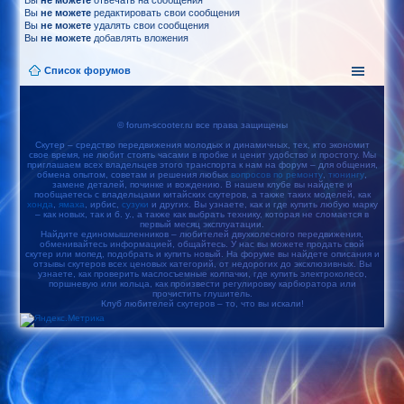
Вы
не можете
отвечать на сообщения
Вы
не можете
редактировать свои сообщения
Вы
не можете
удалять свои сообщения
Вы
не можете
добавлять вложения
Список форумов
© forum-scooter.ru все права защищены
Скутер – средство передвижения молодых и динамичных, тех, кто экономит
свое время, не любит стоять часами в пробке и ценит удобство и простоту. Мы
приглашаем всех владельцев этого транспорта к нам на форум – для общения,
обмена опытом, советам и решения любых
вопросов по ремонту
,
тюнингу
,
замене деталей, починке и вождению. В нашем клубе вы найдете и
пообщаетесь с владельцами китайских скутеров, а также таких моделей, как
хонда
,
ямаха
, ирбис,
сузуки
и других. Вы узнаете, как и где купить любую марку
– как новых, так и б. у., а также как выбрать технику, которая не сломается в
первый месяц эксплуатации.
Найдите единомышленников – любителей двухколесного передвижения,
обменивайтесь информацией, общайтесь. У нас вы можете продать свой
скутер или мопед, подобрать и купить новый. На форуме вы найдете описания и
отзывы скутеров всех ценовых категорий, от недорогих до эксклюзивных. Вы
узнаете, как проверить маслосъемные колпачки, где купить электроколесо,
поршневую или кольца, как произвести регулировку карбюратора или
прочистить глушитель.
Клуб любителей скутеров – то, что вы искали!