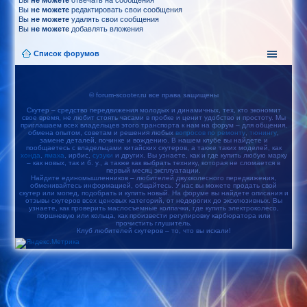
Вы
не можете
отвечать на сообщения
Вы
не можете
редактировать свои сообщения
Вы
не можете
удалять свои сообщения
Вы
не можете
добавлять вложения
Список форумов
© forum-scooter.ru все права защищены
Скутер – средство передвижения молодых и динамичных, тех, кто экономит
свое время, не любит стоять часами в пробке и ценит удобство и простоту. Мы
приглашаем всех владельцев этого транспорта к нам на форум – для общения,
обмена опытом, советам и решения любых
вопросов по ремонту
,
тюнингу
,
замене деталей, починке и вождению. В нашем клубе вы найдете и
пообщаетесь с владельцами китайских скутеров, а также таких моделей, как
хонда
,
ямаха
, ирбис,
сузуки
и других. Вы узнаете, как и где купить любую марку
– как новых, так и б. у., а также как выбрать технику, которая не сломается в
первый месяц эксплуатации.
Найдите единомышленников – любителей двухколесного передвижения,
обменивайтесь информацией, общайтесь. У нас вы можете продать свой
скутер или мопед, подобрать и купить новый. На форуме вы найдете описания и
отзывы скутеров всех ценовых категорий, от недорогих до эксклюзивных. Вы
узнаете, как проверить маслосъемные колпачки, где купить электроколесо,
поршневую или кольца, как произвести регулировку карбюратора или
прочистить глушитель.
Клуб любителей скутеров – то, что вы искали!