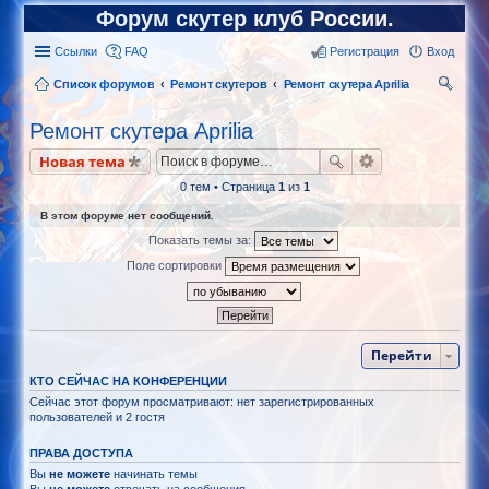
Форум скутер клуб России.
Ссылки
FAQ
Регистрация
Вход
Список форумов
Ремонт скутеров
Ремонт скутера Aprilia
ои
Ремонт скутера Aprilia
ск
Новая тема
0 тем • Страница
1
из
1
В этом форуме нет сообщений.
Показать темы за:
Поле сортировки
Перейти
КТО СЕЙЧАС НА КОНФЕРЕНЦИИ
Сейчас этот форум просматривают: нет зарегистрированных
пользователей и 2 гостя
ПРАВА ДОСТУПА
Вы
не можете
начинать темы