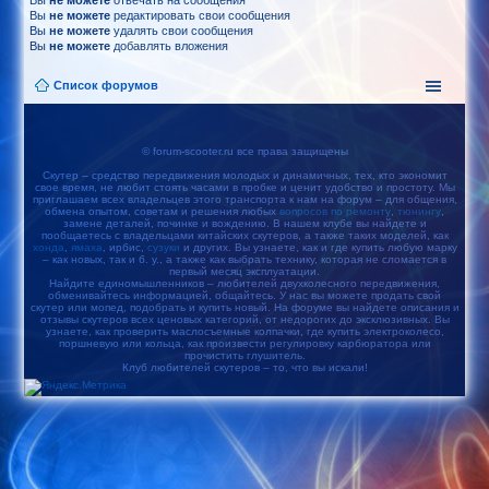
Вы
не можете
отвечать на сообщения
Вы
не можете
редактировать свои сообщения
Вы
не можете
удалять свои сообщения
Вы
не можете
добавлять вложения
Список форумов
© forum-scooter.ru все права защищены
Скутер – средство передвижения молодых и динамичных, тех, кто экономит
свое время, не любит стоять часами в пробке и ценит удобство и простоту. Мы
приглашаем всех владельцев этого транспорта к нам на форум – для общения,
обмена опытом, советам и решения любых
вопросов по ремонту
,
тюнингу
,
замене деталей, починке и вождению. В нашем клубе вы найдете и
пообщаетесь с владельцами китайских скутеров, а также таких моделей, как
хонда
,
ямаха
, ирбис,
сузуки
и других. Вы узнаете, как и где купить любую марку
– как новых, так и б. у., а также как выбрать технику, которая не сломается в
первый месяц эксплуатации.
Найдите единомышленников – любителей двухколесного передвижения,
обменивайтесь информацией, общайтесь. У нас вы можете продать свой
скутер или мопед, подобрать и купить новый. На форуме вы найдете описания и
отзывы скутеров всех ценовых категорий, от недорогих до эксклюзивных. Вы
узнаете, как проверить маслосъемные колпачки, где купить электроколесо,
поршневую или кольца, как произвести регулировку карбюратора или
прочистить глушитель.
Клуб любителей скутеров – то, что вы искали!