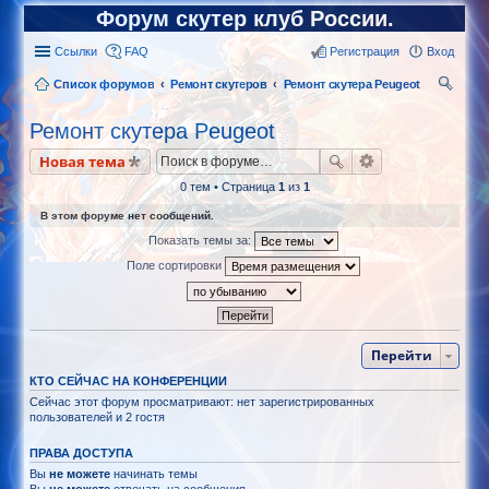
Форум скутер клуб России.
Ссылки
FAQ
Регистрация
Вход
Список форумов
Ремонт скутеров
Ремонт скутера Peugeot
ои
Ремонт скутера Peugeot
ск
Новая тема
0 тем • Страница
1
из
1
В этом форуме нет сообщений.
Показать темы за:
Поле сортировки
Перейти
КТО СЕЙЧАС НА КОНФЕРЕНЦИИ
Сейчас этот форум просматривают: нет зарегистрированных
пользователей и 2 гостя
ПРАВА ДОСТУПА
Вы
не можете
начинать темы