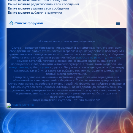
Вы
не можете
отвечать на сообщения
Вы
не можете
редактировать свои сообщения
Вы
не можете
удалять свои сообщения
Вы
не можете
добавлять вложения
Список форумов
© forum-scooter.ru все права защищены
Скутер – средство передвижения молодых и динамичных, тех, кто экономит
свое время, не любит стоять часами в пробке и ценит удобство и простоту. Мы
приглашаем всех владельцев этого транспорта к нам на форум – для общения,
обмена опытом, советам и решения любых
вопросов по ремонту
,
тюнингу
,
замене деталей, починке и вождению. В нашем клубе вы найдете и
пообщаетесь с владельцами китайских скутеров, а также таких моделей, как
хонда
,
ямаха
, ирбис,
сузуки
и других. Вы узнаете, как и где купить любую марку
– как новых, так и б. у., а также как выбрать технику, которая не сломается в
первый месяц эксплуатации.
Найдите единомышленников – любителей двухколесного передвижения,
обменивайтесь информацией, общайтесь. У нас вы можете продать свой
скутер или мопед, подобрать и купить новый. На форуме вы найдете описания и
отзывы скутеров всех ценовых категорий, от недорогих до эксклюзивных. Вы
узнаете, как проверить маслосъемные колпачки, где купить электроколесо,
поршневую или кольца, как произвести регулировку карбюратора или
прочистить глушитель.
Клуб любителей скутеров – то, что вы искали!