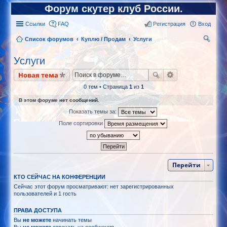
Форум скутер клуб России.
Ссылки
FAQ
Регистрация
Вход
Список форумов
Куплю / Продам
Услуги
ои
Услуги
ск
Новая тема
0 тем • Страница
1
из
1
В этом форуме нет сообщений.
Показать темы за:
Поле сортировки
Перейти
КТО СЕЙЧАС НА КОНФЕРЕНЦИИ
Сейчас этот форум просматривают: нет зарегистрированных
пользователей и 1 гость
ПРАВА ДОСТУПА
Вы
не можете
начинать темы