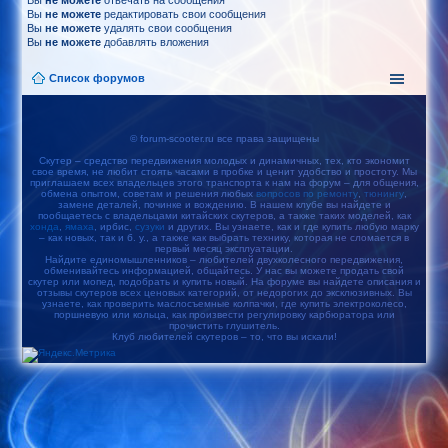
Вы
не можете
отвечать на сообщения
Вы
не можете
редактировать свои сообщения
Вы
не можете
удалять свои сообщения
Вы
не можете
добавлять вложения
Список форумов
© forum-scooter.ru все права защищены
Скутер – средство передвижения молодых и динамичных, тех, кто экономит
свое время, не любит стоять часами в пробке и ценит удобство и простоту. Мы
приглашаем всех владельцев этого транспорта к нам на форум – для общения,
обмена опытом, советам и решения любых
вопросов по ремонту
,
тюнингу
,
замене деталей, починке и вождению. В нашем клубе вы найдете и
пообщаетесь с владельцами китайских скутеров, а также таких моделей, как
хонда
,
ямаха
, ирбис,
сузуки
и других. Вы узнаете, как и где купить любую марку
– как новых, так и б. у., а также как выбрать технику, которая не сломается в
первый месяц эксплуатации.
Найдите единомышленников – любителей двухколесного передвижения,
обменивайтесь информацией, общайтесь. У нас вы можете продать свой
скутер или мопед, подобрать и купить новый. На форуме вы найдете описания и
отзывы скутеров всех ценовых категорий, от недорогих до эксклюзивных. Вы
узнаете, как проверить маслосъемные колпачки, где купить электроколесо,
поршневую или кольца, как произвести регулировку карбюратора или
прочистить глушитель.
Клуб любителей скутеров – то, что вы искали!