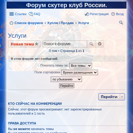
Форум скутер клуб России.
Ссылки
FAQ
Регистрация
Вход
Список форумов
Куплю / Продам
Услуги
ои
Услуги
ск
Новая тема
0 тем • Страница
1
из
1
В этом форуме нет сообщений.
Показать темы за:
Поле сортировки
Перейти
КТО СЕЙЧАС НА КОНФЕРЕНЦИИ
Сейчас этот форум просматривают: нет зарегистрированных
пользователей и 1 гость
ПРАВА ДОСТУПА
Вы
не можете
начинать темы