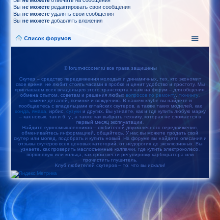
Вы
не можете
отвечать на сообщения
Вы
не можете
редактировать свои сообщения
Вы
не можете
удалять свои сообщения
Вы
не можете
добавлять вложения
Список форумов
© forum-scooter.ru все права защищены
Скутер – средство передвижения молодых и динамичных, тех, кто экономит
свое время, не любит стоять часами в пробке и ценит удобство и простоту. Мы
приглашаем всех владельцев этого транспорта к нам на форум – для общения,
обмена опытом, советам и решения любых
вопросов по ремонту
,
тюнингу
,
замене деталей, починке и вождению. В нашем клубе вы найдете и
пообщаетесь с владельцами китайских скутеров, а также таких моделей, как
хонда
,
ямаха
, ирбис,
сузуки
и других. Вы узнаете, как и где купить любую марку
– как новых, так и б. у., а также как выбрать технику, которая не сломается в
первый месяц эксплуатации.
Найдите единомышленников – любителей двухколесного передвижения,
обменивайтесь информацией, общайтесь. У нас вы можете продать свой
скутер или мопед, подобрать и купить новый. На форуме вы найдете описания и
отзывы скутеров всех ценовых категорий, от недорогих до эксклюзивных. Вы
узнаете, как проверить маслосъемные колпачки, где купить электроколесо,
поршневую или кольца, как произвести регулировку карбюратора или
прочистить глушитель.
Клуб любителей скутеров – то, что вы искали!