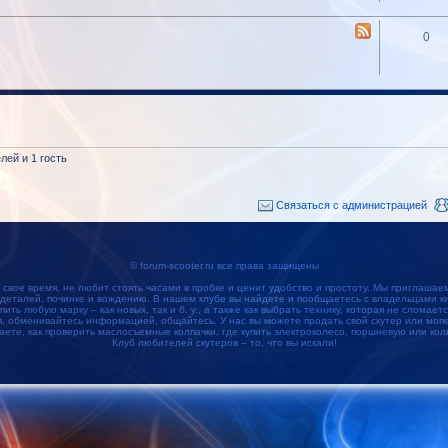
0
ей и 1 гость
Связаться с администрацией
© forum-scooter.ru все права защищены
 свое время, не любит стоять часами в пробке и ценит удобство и простоту. Мы приглашае
 деталей, починке и вождению. В нашем клубе вы найдете и пообщаетесь с владельцами кит
упить любую марку – как новых, так и б. у., а также как выбрать технику, которая не сломае
обменивайтесь информацией, общайтесь. У нас вы можете продать свой скутер или мопед
наете, как проверить маслосъемные колпачки, где купить электроколесо, поршневую или кол
Клуб любителей скутеров – то, что вы искали!