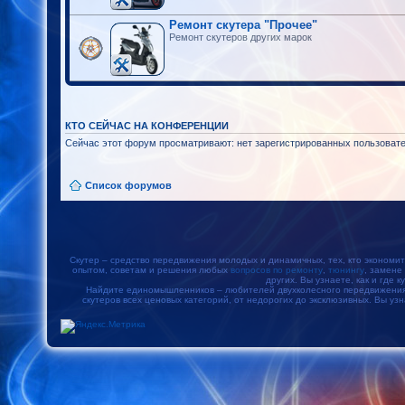
Ремонт скутера "Прочее"
Ремонт скутеров других марок
КТО СЕЙЧАС НА КОНФЕРЕНЦИИ
Сейчас этот форум просматривают: нет зарегистрированных пользовател
Список форумов
Скутер – средство передвижения молодых и динамичных, тех, кто экономит
опытом, советам и решения любых
вопросов по ремонту
,
тюнингу
, замене
других. Вы узнаете, как и где к
Найдите единомышленников – любителей двухколесного передвижения, 
скутеров всех ценовых категорий, от недорогих до эксклюзивных. Вы уз