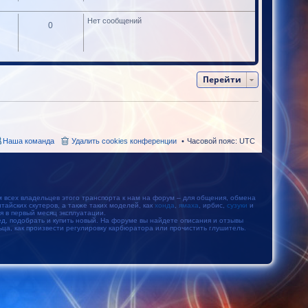
Нет сообщений
0
Перейти
Наша команда
Удалить cookies конференции
Часовой пояс:
UTC
м всех владельцев этого транспорта к нам на форум – для общения, обмена
айских скутеров, а также таких моделей, как
хонда
,
ямаха
, ирбис,
сузуки
и
тся в первый месяц эксплуатации.
, подобрать и купить новый. На форуме вы найдете описания и отзывы
ьца, как произвести регулировку карбюратора или прочистить глушитель.