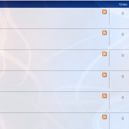
ТЕМЫ
0
0
0
0
0
0