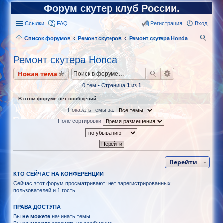
Форум скутер клуб России.
Ссылки
FAQ
Регистрация
Вход
Список форумов
Ремонт скутеров
Ремонт скутера Honda
ои
Ремонт скутера Honda
ск
Новая тема
0 тем • Страница
1
из
1
В этом форуме нет сообщений.
Показать темы за:
Поле сортировки
Перейти
КТО СЕЙЧАС НА КОНФЕРЕНЦИИ
Сейчас этот форум просматривают: нет зарегистрированных
пользователей и 1 гость
ПРАВА ДОСТУПА
Вы
не можете
начинать темы