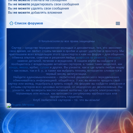
Вы
не можете
отвечать на сообщения
Вы
не можете
редактировать свои сообщения
Вы
не можете
удалять свои сообщения
Вы
не можете
добавлять вложения
Список форумов
© forum-scooter.ru все права защищены
Скутер – средство передвижения молодых и динамичных, тех, кто экономит
свое время, не любит стоять часами в пробке и ценит удобство и простоту. Мы
приглашаем всех владельцев этого транспорта к нам на форум – для общения,
обмена опытом, советам и решения любых
вопросов по ремонту
,
тюнингу
,
замене деталей, починке и вождению. В нашем клубе вы найдете и
пообщаетесь с владельцами китайских скутеров, а также таких моделей, как
хонда
,
ямаха
, ирбис,
сузуки
и других. Вы узнаете, как и где купить любую марку
– как новых, так и б. у., а также как выбрать технику, которая не сломается в
первый месяц эксплуатации.
Найдите единомышленников – любителей двухколесного передвижения,
обменивайтесь информацией, общайтесь. У нас вы можете продать свой
скутер или мопед, подобрать и купить новый. На форуме вы найдете описания и
отзывы скутеров всех ценовых категорий, от недорогих до эксклюзивных. Вы
узнаете, как проверить маслосъемные колпачки, где купить электроколесо,
поршневую или кольца, как произвести регулировку карбюратора или
прочистить глушитель.
Клуб любителей скутеров – то, что вы искали!