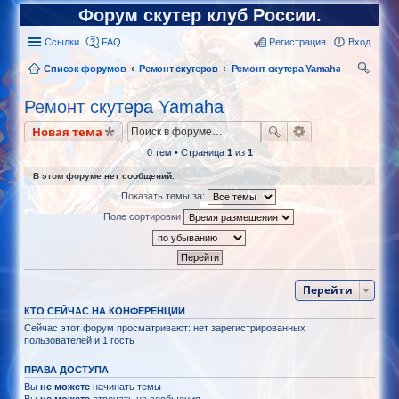
Форум скутер клуб России.
Ссылки
FAQ
Регистрация
Вход
Список форумов
Ремонт скутеров
Ремонт скутера Yamaha
ои
Ремонт скутера Yamaha
ск
Новая тема
0 тем • Страница
1
из
1
В этом форуме нет сообщений.
Показать темы за:
Поле сортировки
Перейти
КТО СЕЙЧАС НА КОНФЕРЕНЦИИ
Сейчас этот форум просматривают: нет зарегистрированных
пользователей и 1 гость
ПРАВА ДОСТУПА
Вы
не можете
начинать темы