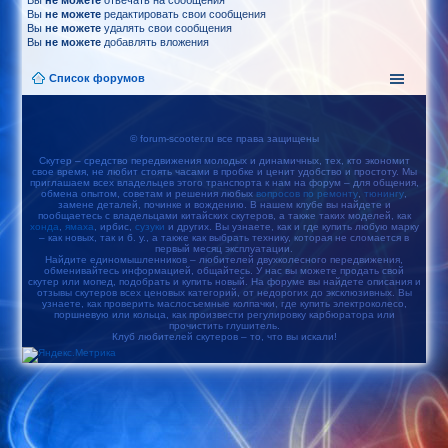
Вы
не можете
отвечать на сообщения
Вы
не можете
редактировать свои сообщения
Вы
не можете
удалять свои сообщения
Вы
не можете
добавлять вложения
Список форумов
© forum-scooter.ru все права защищены
Скутер – средство передвижения молодых и динамичных, тех, кто экономит
свое время, не любит стоять часами в пробке и ценит удобство и простоту. Мы
приглашаем всех владельцев этого транспорта к нам на форум – для общения,
обмена опытом, советам и решения любых
вопросов по ремонту
,
тюнингу
,
замене деталей, починке и вождению. В нашем клубе вы найдете и
пообщаетесь с владельцами китайских скутеров, а также таких моделей, как
хонда
,
ямаха
, ирбис,
сузуки
и других. Вы узнаете, как и где купить любую марку
– как новых, так и б. у., а также как выбрать технику, которая не сломается в
первый месяц эксплуатации.
Найдите единомышленников – любителей двухколесного передвижения,
обменивайтесь информацией, общайтесь. У нас вы можете продать свой
скутер или мопед, подобрать и купить новый. На форуме вы найдете описания и
отзывы скутеров всех ценовых категорий, от недорогих до эксклюзивных. Вы
узнаете, как проверить маслосъемные колпачки, где купить электроколесо,
поршневую или кольца, как произвести регулировку карбюратора или
прочистить глушитель.
Клуб любителей скутеров – то, что вы искали!