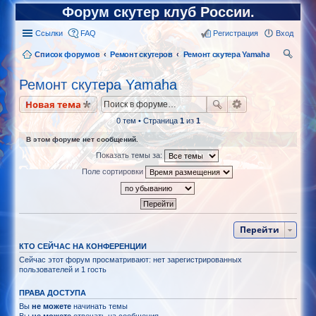
Форум скутер клуб России.
Ссылки
FAQ
Регистрация
Вход
Список форумов
Ремонт скутеров
Ремонт скутера Yamaha
ои
Ремонт скутера Yamaha
ск
Новая тема
0 тем • Страница
1
из
1
В этом форуме нет сообщений.
Показать темы за:
Поле сортировки
Перейти
КТО СЕЙЧАС НА КОНФЕРЕНЦИИ
Сейчас этот форум просматривают: нет зарегистрированных
пользователей и 1 гость
ПРАВА ДОСТУПА
Вы
не можете
начинать темы