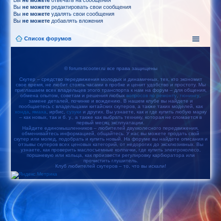
Вы
не можете
отвечать на сообщения
Вы
не можете
редактировать свои сообщения
Вы
не можете
удалять свои сообщения
Вы
не можете
добавлять вложения
Список форумов
© forum-scooter.ru все права защищены
Скутер – средство передвижения молодых и динамичных, тех, кто экономит
свое время, не любит стоять часами в пробке и ценит удобство и простоту. Мы
приглашаем всех владельцев этого транспорта к нам на форум – для общения,
обмена опытом, советам и решения любых
вопросов по ремонту
,
тюнингу
,
замене деталей, починке и вождению. В нашем клубе вы найдете и
пообщаетесь с владельцами китайских скутеров, а также таких моделей, как
хонда
,
ямаха
, ирбис,
сузуки
и других. Вы узнаете, как и где купить любую марку
– как новых, так и б. у., а также как выбрать технику, которая не сломается в
первый месяц эксплуатации.
Найдите единомышленников – любителей двухколесного передвижения,
обменивайтесь информацией, общайтесь. У нас вы можете продать свой
скутер или мопед, подобрать и купить новый. На форуме вы найдете описания и
отзывы скутеров всех ценовых категорий, от недорогих до эксклюзивных. Вы
узнаете, как проверить маслосъемные колпачки, где купить электроколесо,
поршневую или кольца, как произвести регулировку карбюратора или
прочистить глушитель.
Клуб любителей скутеров – то, что вы искали!