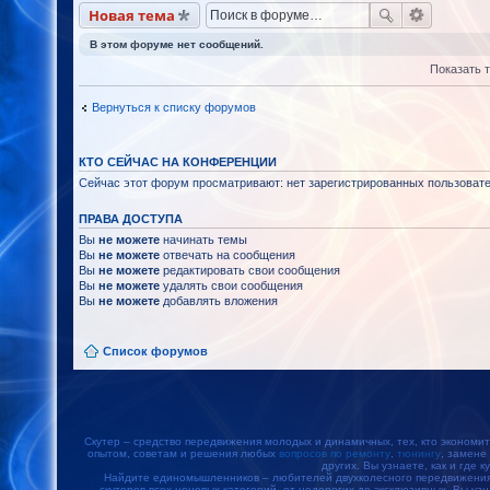
Новая тема
В этом форуме нет сообщений.
Показать 
Вернуться к списку форумов
КТО СЕЙЧАС НА КОНФЕРЕНЦИИ
Сейчас этот форум просматривают: нет зарегистрированных пользовател
ПРАВА ДОСТУПА
Вы
не можете
начинать темы
Вы
не можете
отвечать на сообщения
Вы
не можете
редактировать свои сообщения
Вы
не можете
удалять свои сообщения
Вы
не можете
добавлять вложения
Список форумов
Скутер – средство передвижения молодых и динамичных, тех, кто экономит
опытом, советам и решения любых
вопросов по ремонту
,
тюнингу
, замене
других. Вы узнаете, как и где к
Найдите единомышленников – любителей двухколесного передвижения, 
скутеров всех ценовых категорий, от недорогих до эксклюзивных. Вы уз