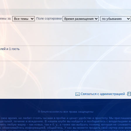
темы за:
Поле сортировки
ей и 1 гость
Связаться с администрацией
© forum-scooter.ru все права защищены
 свое время, не любит стоять часами в пробке и ценит удобство и простоту. Мы приглашае
 деталей, починке и вождению. В нашем клубе вы найдете и пообщаетесь с владельцами кит
упить любую марку – как новых, так и б. у., а также как выбрать технику, которая не сломае
обменивайтесь информацией, общайтесь. У нас вы можете продать свой скутер или мопед
наете, как проверить маслосъемные колпачки, где купить электроколесо, поршневую или кол