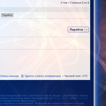
0 тем • Страница
1
из
1
Перейти
Наша команда
Удалить cookies конференции
Часовой пояс:
UTC
м всех владельцев этого транспорта к нам на форум – для общения, обмена
айских скутеров, а также таких моделей, как
хонда
,
ямаха
, ирбис,
сузуки
и
тся в первый месяц эксплуатации.
, подобрать и купить новый. На форуме вы найдете описания и отзывы
ьца, как произвести регулировку карбюратора или прочистить глушитель.