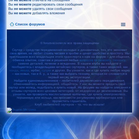
Вы
не можете
отвечать на сообщения
Вы
не можете
редактировать свои сообщения
Вы
не можете
удалять свои сообщения
Вы
не можете
добавлять вложения
Список форумов
© forum-scooter.ru все права защищены
Скутер – средство передвижения молодых и динамичных, тех, кто экономит
свое время, не любит стоять часами в пробке и ценит удобство и простоту. Мы
приглашаем всех владельцев этого транспорта к нам на форум – для общения,
обмена опытом, советам и решения любых
вопросов по ремонту
,
тюнингу
,
замене деталей, починке и вождению. В нашем клубе вы найдете и
пообщаетесь с владельцами китайских скутеров, а также таких моделей, как
хонда
,
ямаха
, ирбис,
сузуки
и других. Вы узнаете, как и где купить любую марку
– как новых, так и б. у., а также как выбрать технику, которая не сломается в
первый месяц эксплуатации.
Найдите единомышленников – любителей двухколесного передвижения,
обменивайтесь информацией, общайтесь. У нас вы можете продать свой
скутер или мопед, подобрать и купить новый. На форуме вы найдете описания и
отзывы скутеров всех ценовых категорий, от недорогих до эксклюзивных. Вы
узнаете, как проверить маслосъемные колпачки, где купить электроколесо,
поршневую или кольца, как произвести регулировку карбюратора или
прочистить глушитель.
Клуб любителей скутеров – то, что вы искали!