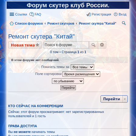
Форум скутер клуб России.
Ссылки
FAQ
Регистрация
Вход
Список форумов
Ремонт скутеров
Ремонт скутера "Китай"
ои
Ремонт скутера "Китай"
ск
Новая тема
0 тем • Страница
1
из
1
В этом форуме нет сообщений.
Показать темы за:
Поле сортировки
Перейти
КТО СЕЙЧАС НА КОНФЕРЕНЦИИ
Сейчас этот форум просматривают: нет зарегистрированных
пользователей и 1 гость
ПРАВА ДОСТУПА
Вы
не можете
начинать темы