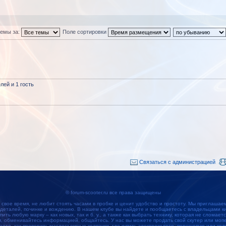
темы за:
Поле сортировки
ей и 1 гость
Связаться с администрацией
© forum-scooter.ru все права защищены
 свое время, не любит стоять часами в пробке и ценит удобство и простоту. Мы приглашае
 деталей, починке и вождению. В нашем клубе вы найдете и пообщаетесь с владельцами кит
упить любую марку – как новых, так и б. у., а также как выбрать технику, которая не сломае
обменивайтесь информацией, общайтесь. У нас вы можете продать свой скутер или мопед
наете, как проверить маслосъемные колпачки, где купить электроколесо, поршневую или кол