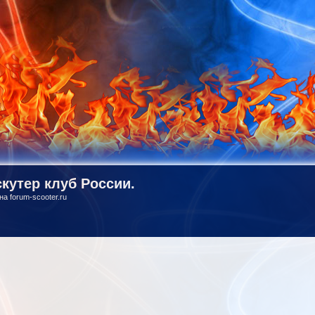
кутер клуб России.
на forum-scooter.ru