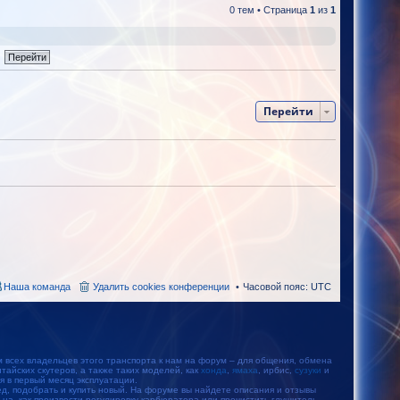
0 тем • Страница
1
из
1
Перейти
Наша команда
Удалить cookies конференции
Часовой пояс:
UTC
м всех владельцев этого транспорта к нам на форум – для общения, обмена
айских скутеров, а также таких моделей, как
хонда
,
ямаха
, ирбис,
сузуки
и
тся в первый месяц эксплуатации.
, подобрать и купить новый. На форуме вы найдете описания и отзывы
ьца, как произвести регулировку карбюратора или прочистить глушитель.