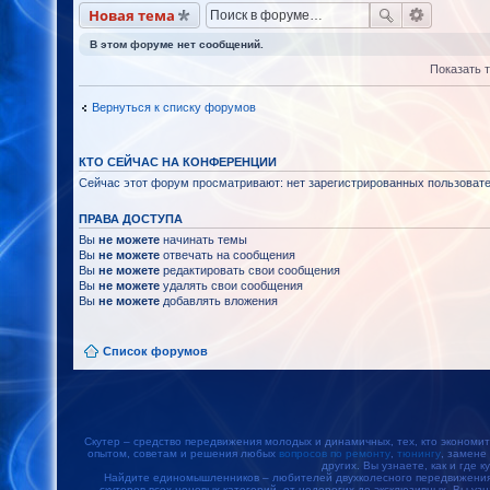
Новая тема
В этом форуме нет сообщений.
Показать 
Вернуться к списку форумов
КТО СЕЙЧАС НА КОНФЕРЕНЦИИ
Сейчас этот форум просматривают: нет зарегистрированных пользовател
ПРАВА ДОСТУПА
Вы
не можете
начинать темы
Вы
не можете
отвечать на сообщения
Вы
не можете
редактировать свои сообщения
Вы
не можете
удалять свои сообщения
Вы
не можете
добавлять вложения
Список форумов
Скутер – средство передвижения молодых и динамичных, тех, кто экономит
опытом, советам и решения любых
вопросов по ремонту
,
тюнингу
, замене
других. Вы узнаете, как и где к
Найдите единомышленников – любителей двухколесного передвижения, 
скутеров всех ценовых категорий, от недорогих до эксклюзивных. Вы уз